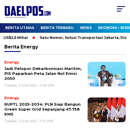
BERITA UTAMA
BERITA TERBARU
NEWS
EKONOMI – BISN
US$2,5 Miliar
Satu Nomor, Solusi Transportasi Jakarta, Dishu
Berita
Energy
Energy
Jadi Pelopor Dekarbonisasi Maritim,
PIS Paparkan Peta Jalan Nol Emisi
2050
Tuesday, 3 June 2025 - 21:56 WIB
Energy
RUPTL 2025-2034: PLN Siap Bangun
Green Super Grid Sepanjang 47.758
KMS
Tuesday, 3 June 2025 - 17:12 WIB