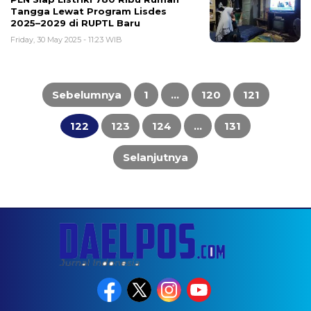
Tangga Lewat Program Lisdes
2025–2029 di RUPTL Baru
Friday, 30 May 2025 - 11:23 WIB
Posts
pagination
Sebelumnya
1
…
120
121
122
123
124
…
131
Selanjutnya