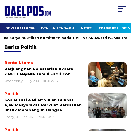
BERITA UTAMA
BERITA TERBARU
NEWS
EKONOMI – BISN
ama Karya Buktikan Komitmen pada TJSL & CSR Award BUMN Track
Berita
Politik
Berita Utama
Perjuangkan Pelestarian Aksara
Kawi, LaNyalla Temui Fadli Zon
Wednesday, 1 July 2026 - 01:20 WIB
Politik
Sosialisasi 4 Pilar: Yulian Gunhar
Ajak Masyarakat Perkuat Persatuan
untuk Membangun Bangsa
Friday, 26 June 2026 - 20:49 WIB
Politik