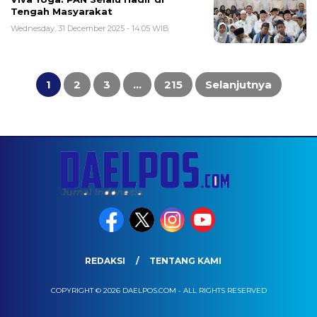
Tengah Masyarakat
Wednesday, 31 December 2025 - 14:05 WIB
Posts
pagination
1
2
3
…
215
Selanjutnya
REDAKSI
TENTANG KAMI
COPYRIGHT © 2026 DAELPOS.COM - ALL RIGHTS RESERVED