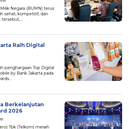
 WIB
 Milik Negara (BUMN) terus
h sehat, kompetitif, dan
 tersebut,…
rta Raih Digital
ih penghargaan Top Digital
obile by Bank Jakarta pada
wards…
 Berkelanjutan
ard 2026
IB
ero) Tbk (Telkom) meraih