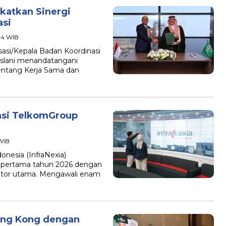
katkan Sinergi
asi
:14 WIB
isasi/Kepala Badan Koordinasi
slani menandatangani
ntang Kerja Sama dan
asi TelkomGroup
 WIB
onesia (InfraNexia)
 pertama tahun 2026 dengan
kator utama. Mengawali enam
Hong Kong dengan