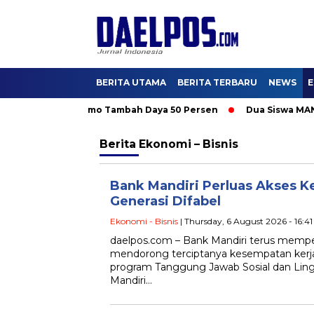
BERITA UTAMA
BERITA TERBARU
NEWS
E
26, Nikmati Promo Tambah Daya 50 Persen
Dua Siswa MAN IC S
Berita
Ekonomi – Bisnis
Bank Mandiri Perluas Akses Ker
Generasi Difabel
Ekonomi - Bisnis
| Thursday, 6 August 2026 - 16:4
daelpos.com – Bank Mandiri terus mem
mendorong terciptanya kesempatan kerja 
program Tanggung Jawab Sosial dan Ling
Mandiri…