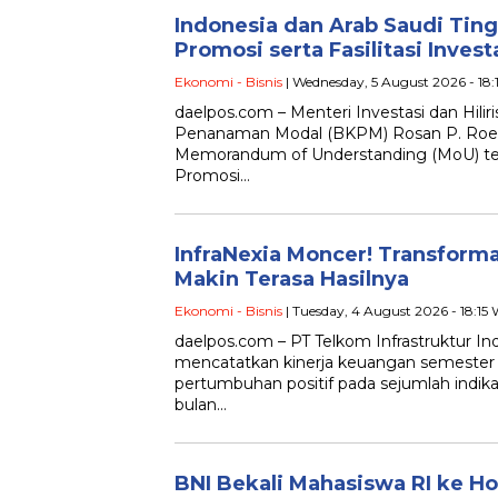
Indonesia dan Arab Saudi Ting
Promosi serta Fasilitasi Invest
Ekonomi - Bisnis
| Wednesday, 5 August 2026 - 18
daelpos.com – Menteri Investasi dan Hilir
Penanaman Modal (BKPM) Rosan P. Roe
Memorandum of Understanding (MoU) te
Promosi…
InfraNexia Moncer! Transform
Makin Terasa Hasilnya
Ekonomi - Bisnis
| Tuesday, 4 August 2026 - 18:15
daelpos.com – PT Telkom Infrastruktur Ind
mencatatkan kinerja keuangan semester
pertumbuhan positif pada sejumlah indi
bulan…
BNI Bekali Mahasiswa RI ke 