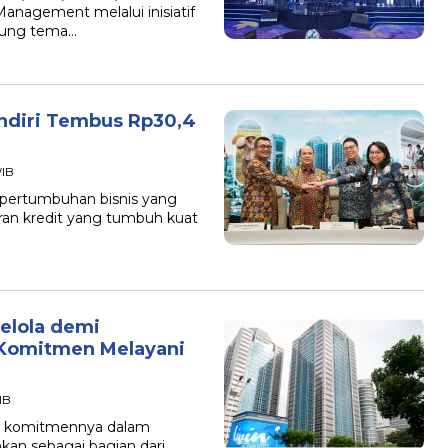
Management melalui inisiatif
sung tema…
ndiri Tembus Rp30,4
WIB
 pertumbuhan bisnis yang
uran kredit yang tumbuh kuat
elola demi
 Komitmen Melayani
IB
n komitmennya dalam
kan sebagai bagian dari