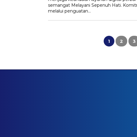
semangat Melayani Sepenuh Hati. Komit
melalui penguatan…
Posts
pagination
1
2
3