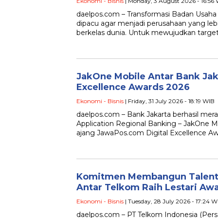
Ekonomi - Bisnis
| Monday, 3 August 2026 - 16:56
daelpos.com – Transformasi Badan Usaha
dipacu agar menjadi perusahaan yang lebi
berkelas dunia. Untuk mewujudkan target
JakOne Mobile Antar Bank Jaka
Excellence Awards 2026
Ekonomi - Bisnis
| Friday, 31 July 2026 - 18:19 WIB
daelpos.com – Bank Jakarta berhasil mera
Application Regional Banking – JakOne M
ajang JawaPos.com Digital Excellence A
Komitmen Membangun Talenta
Antar Telkom Raih Lestari Aw
Ekonomi - Bisnis
| Tuesday, 28 July 2026 - 17:24 W
daelpos.com – PT Telkom Indonesia (Pers