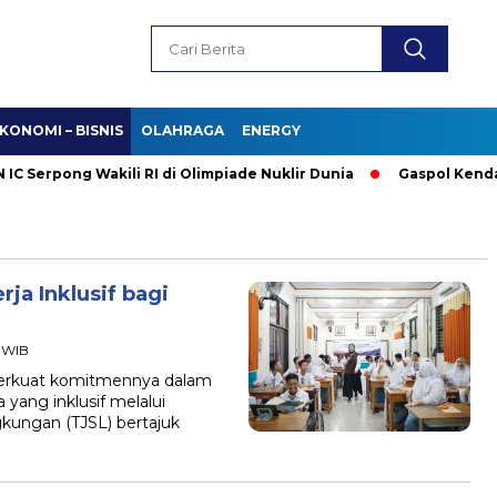
KONOMI – BISNIS
OLAHRAGA
ENERGY
erpong Wakili RI di Olimpiade Nuklir Dunia
Gaspol Kendaraan 
ja Inklusif bagi
1 WIB
perkuat komitmennya dalam
yang inklusif melalui
kungan (TJSL) bertajuk