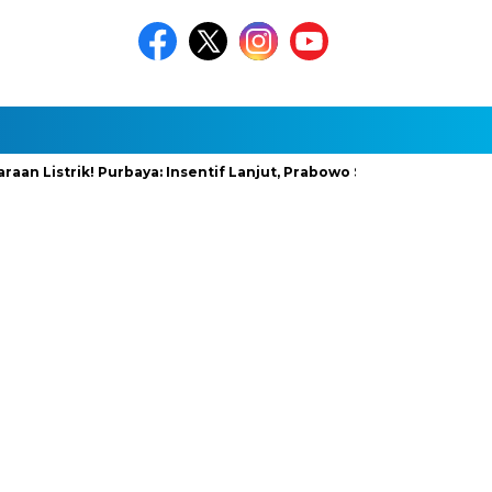
Listrik! Purbaya: Insentif Lanjut, Prabowo Siapkan Stimulus Baru