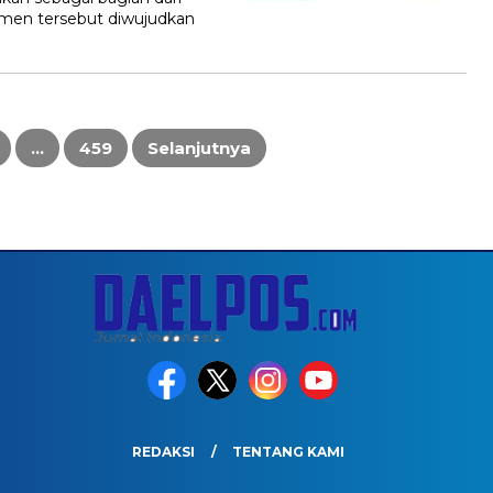
men tersebut diwujudkan
…
459
Selanjutnya
REDAKSI
TENTANG KAMI