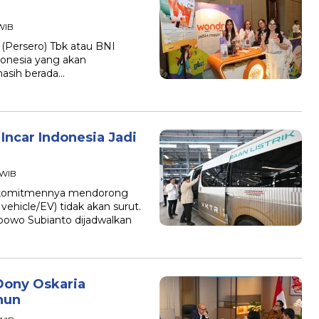
 WIB
(Persero) Tbk atau BNI
nesia yang akan
masih berada…
Incar Indonesia Jadi
 WIB
 komitmennya mendorong
vehicle/EV) tidak akan surut.
bowo Subianto dijadwalkan
Dony Oskaria
hun