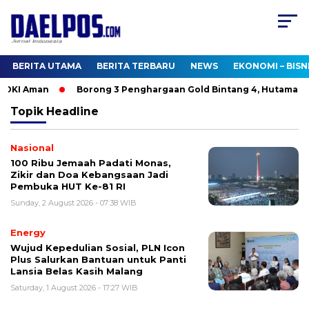
BERITA UTAMA
BERITA TERBARU
NEWS
EKONOMI – BISN
 DKI Aman
Borong 3 Penghargaan Gold Bintang 4, Hutama Ka
Topik
Headline
Nasional
100 Ribu Jemaah Padati Monas,
Zikir dan Doa Kebangsaan Jadi
Pembuka HUT Ke-81 RI
Sunday, 2 August 2026 - 07:38 WIB
Energy
Wujud Kepedulian Sosial, PLN Icon
Plus Salurkan Bantuan untuk Panti
Lansia Belas Kasih Malang
Saturday, 1 August 2026 - 17:27 WIB