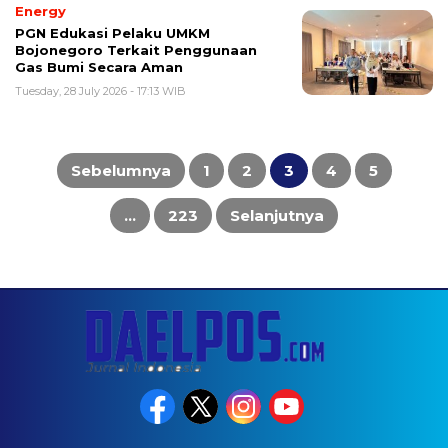
Energy
PGN Edukasi Pelaku UMKM
Bojonegoro Terkait Penggunaan
Gas Bumi Secara Aman
Tuesday, 28 July 2026 - 17:13 WIB
Posts
pagination
Sebelumnya
1
2
3
4
5
…
223
Selanjutnya