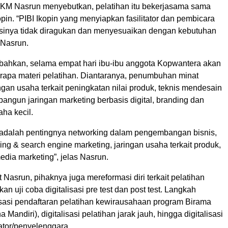
KM Nasrun menyebutkan, pelatihan itu bekerjasama sama
pin. “PIBI Ikopin yang menyiapkan fasilitator dan pembicara
inya tidak diragukan dan menyesuaikan dengan kebutuhan
 Nasrun.
hkan, selama empat hari ibu-ibu anggota Kopwantera akan
apa materi pelatihan. Diantaranya, penumbuhan minat
ngan usaha terkait peningkatan nilai produk, teknis mendesain
ngun jaringan marketing berbasis digital, branding dan
ha kecil.
a adalah pentingnya networking dalam pengembangan bisnis,
ing & search engine marketing, jaringan usaha terkait produk,
edia marketing”, jelas Nasrun.
ut Nasrun, pihaknya juga mereformasi diri terkait pelatihan
n uji coba digitalisasi pre test dan post test. Langkah
lisasi pendaftaran pelatihan kewirausahaan program Birama
 Mandiri), digitalisasi pelatihan jarak jauh, hingga digitalisasi
tator/penyelenggara.