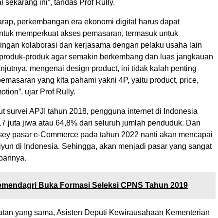
l sekarang ini”, tandas Prof Rully.
arap, perkembangan era ekonomi digital harus dapat
ntuk memperkuat akses pemasaran, termasuk untuk
ngan kolaborasi dan kerjasama dengan pelaku usaha lain
produk-produk agar semakin berkembang dan luas jangkauan
njutnya, mengenai design product, ini tidak kalah penting
pemasaran yang kita pahami yakni 4P, yaitu product, price,
tion”, ujar Prof Rully.
t survei APJI tahun 2018, pengguna internet di Indonesia
7 juta jiwa atau 64,8% dari seluruh jumlah penduduk. Dan
sey pasar e-Commerce pada tahun 2022 nanti akan mencapai
liyun di Indonesia. Sehingga, akan menjadi pasar yang sangat
epannya.
mendagri Buka Formasi Seleksi CPNS Tahun 2019
tan yang sama, Asisten Deputi Kewirausahaan Kementerian