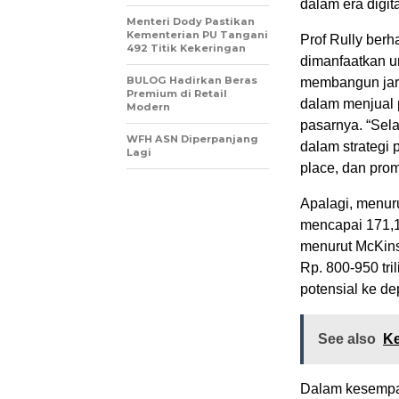
dalam era digita
Menteri Dody Pastikan
Kementerian PU Tangani
Prof Rully berh
492 Titik Kekeringan
dimanfaatkan u
BULOG Hadirkan Beras
membangun jari
Premium di Retail
dalam menjual 
Modern
pasarnya. “Sela
WFH ASN Diperpanjang
dalam strategi 
Lagi
place, dan promo
Apalagi, menuru
mencapai 171,1
menurut McKin
Rp. 800-950 tri
potensial ke d
See also
Ke
Dalam kesempa