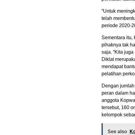
“Untuk meningka
telah membentuk
periode 2020-20
Sementara itu,
pihaknya tak 
saja. “Kita jug
Diklat merupak
mendapat bant
pelatihan perko
Dengan jumlah 
peran dalam ha
anggota Kopwant
tersebut, 160 
kelompok sebany
See also
Ko