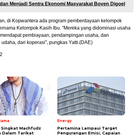
 dan Menjadi Sentra Ekonomi Masyarakat Boven Digoel
kan, di Kopwantera ada program pemberdayaan kelompok
ernama Kelompok Kasih Ibu. “Mereka yang didominasi usaha
l mendapat pembiayaan, pendampingan usaha, dan
daha, dari koperasi”, pungkas Yatti.(DAE)
2
Utama
Energy
i Singkat Machfudz
Pertamina Lampaui Target
 Dalam Tarikat
Pengurangan Emisi, Capaian