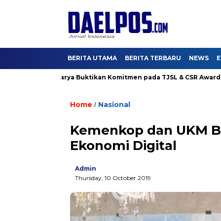
BERITA UTAMA
BERITA TERBARU
NEWS
E
 Hutama Karya Buktikan Komitmen pada TJSL & CSR Award BUMN T
Home
Nasional
/
Kemenkop dan UKM Ber
Ekonomi Digital
Admin
Thursday, 10 October 2019