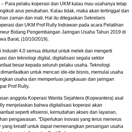
 Para pelaku koperasi dan UKM kalau mau usahanya tetap
ngikuti arus perubahan. Kalau tidak, maka akan tertinggal dan
han zaman dan mati. Hal itu ditegaskan Sekretaris
perasi dan UKM Prof Rully Indrawan pada acara Pelatihan
reneur Bidang Pengembangan Jaringan Usaha Tahun 2019 di
wa Barat, (10/10/2019).
i Industri 4.0 semua dituntut untuk melek dan mengerti
asi dan teknologi digital, digitalisasi segala sektor
faat besar kepada seluruh pelaku usaha. Teknologi
 dimanfaatkan untuk mencari ide-ide bisnis, memulai usaha
gkan usaha dan memperluas jangkauan dan jaringan
ar Prof Rully.
usan anggota Koperasi Wanita Sejahtera (Kopwantera) asal
lly menjelaskan bahwa digitalisasi koperasi akan
nfaat seperti efisiensi, kemudahan akses dan layanan,
an pengawasan. “Diperlukan inovasi yang terus menerus
kir yang kreatif untuk dapat memenangkan persaingan usaha