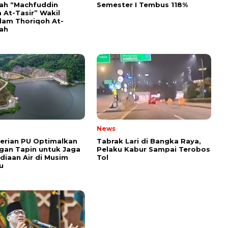
yah “Machfuddin
Semester I Tembus 118%
 At-Tasir” Wakil
am Thoriqoh At-
yah
News
erian PU Optimalkan
Tabrak Lari di Bangka Raya,
gan Tapin untuk Jaga
Pelaku Kabur Sampai Terobos
diaan Air di Musim
Tol
u