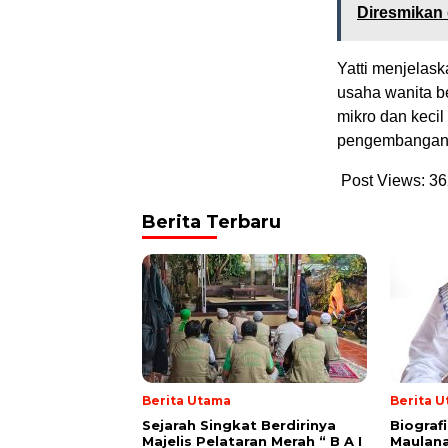
Diresmikan
Yatti menjelas
usaha wanita b
mikro dan keci
pengembangan u
Post Views:
36
Berita Terbaru
Berita Utama
Berita 
Sejarah Singkat Berdirinya
Biograf
Majelis Pelataran Merah “ B A I
Maulana