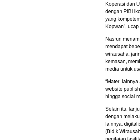
Koperasi dan U
dengan PIBI Iko
yang kompetens
Kopwan”, ucap
Nasrun menamba
mendapat beber
wirausaha, jari
kemasan, memba
media untuk usa
“Materi lainny
website publish
hingga social m
Selain itu, lanj
dengan melakuka
lainnya, digita
(Bidik Wirausaha
penilaian fasili