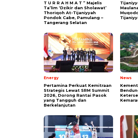
T U R R A H M A T ” Majelis
Tijaniy
Ta’lim ‘Dzikir dan Sholawat’
Maulana
Thoriqoh At-Tijaniyyah
Muqodd
Pondok Cabe, Pamulang –
Tijaniy
Tangerang Selatan
Energy
News
Pertamina Perkuat Kemitraan
Kement
Strategis Lewat SRM Summit
Bendun
2026, Dorong Rantai Pasok
Keterse
yang Tangguh dan
Kemara
Berkelanjutan