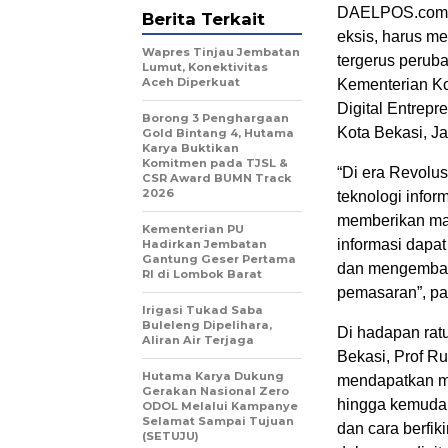
DAELPOS.com –
Berita Terkait
eksis, harus me
Wapres Tinjau Jembatan
tergerus peruba
Lumut, Konektivitas
Aceh Diperkuat
Kementerian Ko
Digital Entrep
Borong 3 Penghargaan
Kota Bekasi, Ja
Gold Bintang 4, Hutama
Karya Buktikan
Komitmen pada TJSL &
“Di era Revolus
CSR Award BUMN Track
2026
teknologi inform
memberikan man
Kementerian PU
informasi dapat
Hadirkan Jembatan
Gantung Geser Pertama
dan mengemban
RI di Lombok Barat
pemasaran”, pap
Irigasi Tukad Saba
Buleleng Dipelihara,
Di hadapan rat
Aliran Air Terjaga
Bekasi, Prof Ru
Hutama Karya Dukung
mendapatkan ma
Gerakan Nasional Zero
hingga kemudah
ODOL Melalui Kampanye
Selamat Sampai Tujuan
dan cara berfi
(SETUJU)