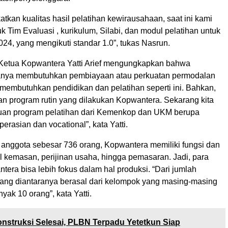
tkan kualitas hasil pelatihan kewirausahaan, saat ini kami
 Tim Evaluasi , kurikulum, Silabi, dan modul pelatihan untuk
24, yang mengikuti standar 1.0”, tukas Nasrun.
 Ketua Kopwantera Yatti Arief mengungkapkan bahwa
hanya membutuhkan pembiayaan atau perkuatan permodalan
a membutuhkan pendidikan dan pelatihan seperti ini. Bahkan,
an program rutin yang dilakukan Kopwantera. Sekarang kita
uan program pelatihan dari Kemenkop dan UKM berupa
perasian dan vocational”, kata Yatti.
anggota sebesar 736 orang, Kopwantera memiliki fungsi dan
l kemasan, perijinan usaha, hingga pemasaran. Jadi, para
era bisa lebih fokus dalam hal produksi. “Dari jumlah
orang diantaranya berasal dari kelompok yang masing-masing
ak 10 orang”, kata Yatti.
nstruksi Selesai, PLBN Terpadu Yetetkun Siap