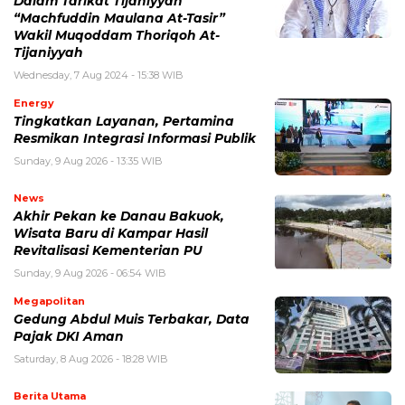
Dalam Tarikat Tijaniyyah
“Machfuddin Maulana At-Tasir”
Wakil Muqoddam Thoriqoh At-
Tijaniyyah
Wednesday, 7 Aug 2024 - 15:38 WIB
Energy
Tingkatkan Layanan, Pertamina
Resmikan Integrasi Informasi Publik
Sunday, 9 Aug 2026 - 13:35 WIB
News
Akhir Pekan ke Danau Bakuok,
Wisata Baru di Kampar Hasil
Revitalisasi Kementerian PU
Sunday, 9 Aug 2026 - 06:54 WIB
Megapolitan
Gedung Abdul Muis Terbakar, Data
Pajak DKI Aman
Saturday, 8 Aug 2026 - 18:28 WIB
Berita Utama