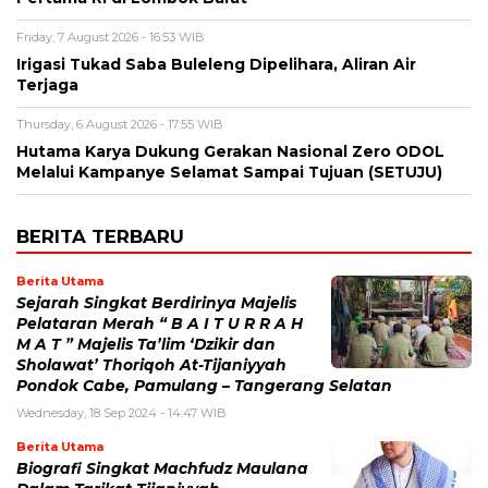
Friday, 7 August 2026 - 16:53 WIB
Irigasi Tukad Saba Buleleng Dipelihara, Aliran Air
Terjaga
Thursday, 6 August 2026 - 17:55 WIB
Hutama Karya Dukung Gerakan Nasional Zero ODOL
Melalui Kampanye Selamat Sampai Tujuan (SETUJU)
BERITA TERBARU
Berita Utama
Sejarah Singkat Berdirinya Majelis
Pelataran Merah “ B A I T U R R A H
M A T ” Majelis Ta’lim ‘Dzikir dan
Sholawat’ Thoriqoh At-Tijaniyyah
Pondok Cabe, Pamulang – Tangerang Selatan
Wednesday, 18 Sep 2024 - 14:47 WIB
Berita Utama
Biografi Singkat Machfudz Maulana