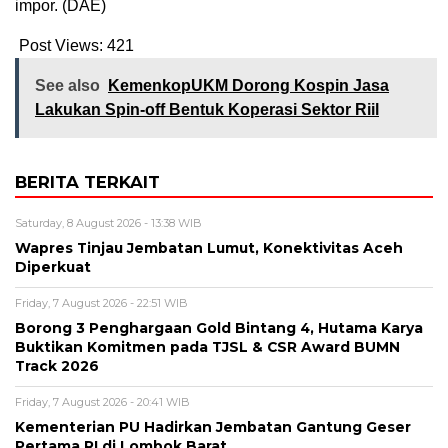
impor. (DAE)
Post Views:
421
See also
KemenkopUKM Dorong Kospin Jasa
Lakukan Spin-off Bentuk Koperasi Sektor Riil
BERITA TERKAIT
Saturday, 8 August 2026 - 13:38 WIB
Wapres Tinjau Jembatan Lumut, Konektivitas Aceh
Diperkuat
Friday, 7 August 2026 - 22:51 WIB
Borong 3 Penghargaan Gold Bintang 4, Hutama Karya
Buktikan Komitmen pada TJSL & CSR Award BUMN
Track 2026
Friday, 7 August 2026 - 20:41 WIB
Kementerian PU Hadirkan Jembatan Gantung Geser
Pertama RI di Lombok Barat