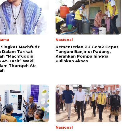
Utama
Nasional
i Singkat Machfudz
Kementerian PU Gerak Cepat
 Dalam Tarikat
Tangani Banjir di Padang,
yah “Machfuddin
Kerahkan Pompa hingga
 At-Tasir” Wakil
Pulihkan Akses
am Thoriqoh At-
yah
Nasional