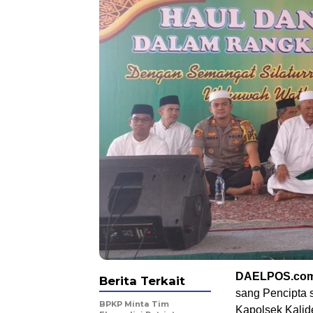
DAELPOS.co
Berita Terkait
sang Pencipta s
BPKP Minta Tim
Kapolsek Kalid