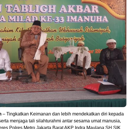
m
– Tingkatkan Keimanan dan lebih mendekatkan diri kepada
erta menjaga tali silahturahmi antar sesama umat manusia,
eres Polres Metro Jakarta Barat AKP Indra Maulana SH SIK