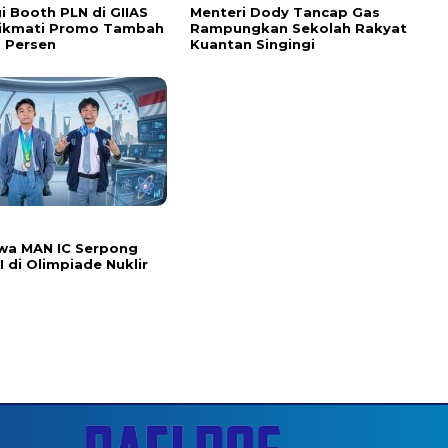
i Booth PLN di GIIAS
Menteri Dody Tancap Gas
Nikmati Promo Tambah
Rampungkan Sekolah Rakyat
 Persen
Kuantan Singingi
wa MAN IC Serpong
I di Olimpiade Nuklir