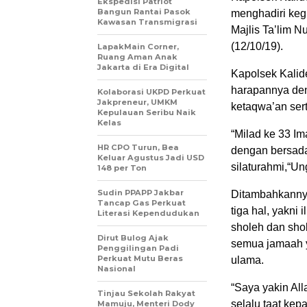
Ekspedisi Patriot
Bangun Rantai Pasok
menghadiri keg
Kawasan Transmigrasi
Majlis Ta’lim 
(12/10/19).
LapakMain Corner,
Ruang Aman Anak
Jakarta di Era Digital
Kapolsek Kali
harapannya den
Kolaborasi UKPD Perkuat
Jakpreneur, UMKM
ketaqwa’an ser
Kepulauan Seribu Naik
Kelas
“Milad ke 33 I
HR CPO Turun, Bea
dengan bersada
Keluar Agustus Jadi USD
silaturahmi,“U
148 per Ton
Sudin PPAPP Jakbar
Ditambahkannya
Tancap Gas Perkuat
tiga hal, yakni
Literasi Kependudukan
sholeh dan shol
Dirut Bulog Ajak
semua jamaah y
Penggilingan Padi
Perkuat Mutu Beras
ulama.
Nasional
“Saya yakin Al
Tinjau Sekolah Rakyat
selalu taat kep
Mamuju, Menteri Dody