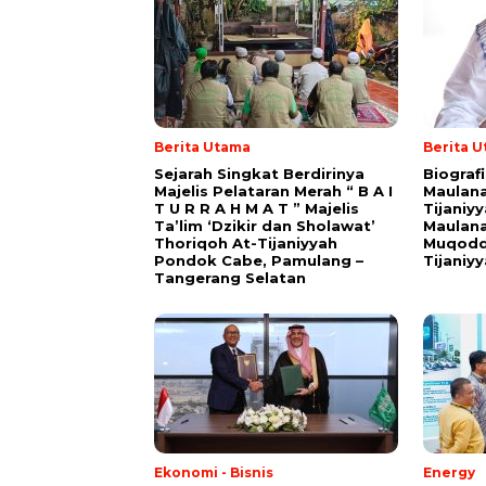
Berita Utama
Berita 
Sejarah Singkat Berdirinya
Biograf
Majelis Pelataran Merah “ B A I
Maulana
T U R R A H M A T ” Majelis
Tijaniy
Ta’lim ‘Dzikir dan Sholawat’
Maulana
Thoriqoh At-Tijaniyyah
Muqodd
Pondok Cabe, Pamulang –
Tijaniy
Tangerang Selatan
Ekonomi - Bisnis
Energy