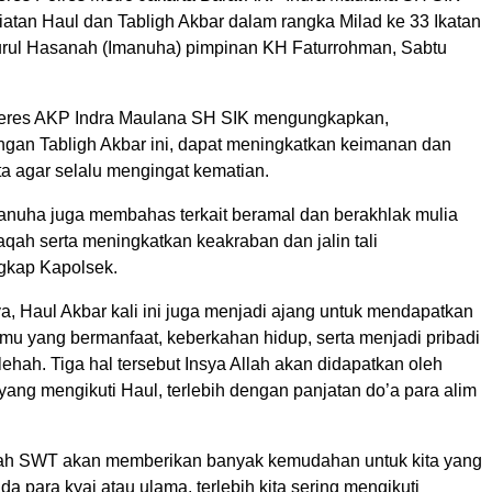
iatan Haul dan Tabligh Akbar dalam rangka Milad ke 33 Ikatan
Nurul Hasanah (Imanuha) pimpinan KH Faturrohman, Sabtu
deres AKP Indra Maulana SH SIK mengungkapkan,
gan Tabligh Akbar ini, dapat meningkatkan keimanan dan
ta agar selalu mengingat kematian.
manuha juga membahas terkait beramal dan berakhlak mulia
qah serta meningkatkan keakraban dan jalin tali
ngkap Kapolsek.
, Haul Akbar kali ini juga menjadi ajang untuk mendapatkan
 ilmu yang bermanfaat, keberkahan hidup, serta menjadi pribadi
ehah. Tiga hal tersebut Insya Allah akan didapatkan oleh
ang mengikuti Haul, terlebih dengan panjatan do’a para alim
lah SWT akan memberikan banyak kemudahan untuk kita yang
ada para kyai atau ulama, terlebih kita sering mengikuti