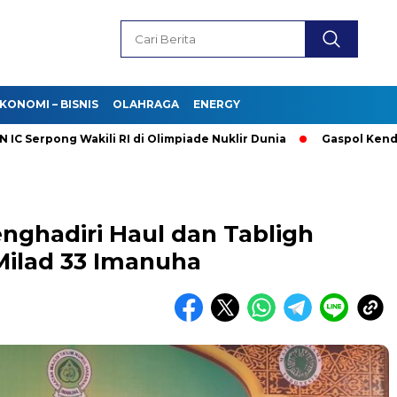
KONOMI – BISNIS
OLAHRAGA
ENERGY
pong Wakili RI di Olimpiade Nuklir Dunia
Gaspol Kendaraan Li
nghadiri Haul dan Tabligh
ilad 33 Imanuha