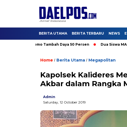
BERITA UTAMA
BERITA TERBARU
NEWS
E
, Nikmati Promo Tambah Daya 50 Persen
Dua Siswa MAN IC Ser
Home
Berita Utama
Megapolitan
/
/
Kapolsek Kalideres Me
Akbar dalam Rangka M
Admin
Saturday, 12 October 2019