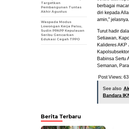
Targetkan
berbagai maca
Pembangunan Tuntas
Akhir Agustus
diri kepada All
amin,” jelasnya
Waspada Modus
Lowongan Kerja Palsu,
Sudin PPAPP Kepulauan
Turut hadir da
Seribu Gencarkan
Setiawan, Kapo
Edukasi Cegah TPPO
Kalideres AKP 
Kapolsubsektor
Babinsa Sertu
Semanan, Para 
Post Views:
63
See also
Ak
Bandara IK
Berita Terbaru