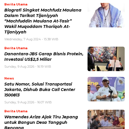
Berita Utama
Biografi Singkat Machfudz Maulana
Dalam Tarikat Tijaniyyah
“Machfuddin Maulana At-Tasir”
Wakil Muqoddam Thoriqoh At-
Tijaniyyah
Wednesday, 7 Aug 2024 - 15:38 WIB
Berita Utama
Danantara-JBS Garap Bisnis Protein,
Investasi US$2,5 Miliar
Sunday, 9 Aug 2026 - 16:19 WIB
News
Satu Nomor, Solusi Transportasi
Jakarta, Dishub Buka Call Center
1500813
Sunday, 9 Aug 2026 - 16:07 WIB
Berita Utama
Wamendes Ariza Ajak Tiru Jepang
untuk Bangun Desa Tangguh
Bencana