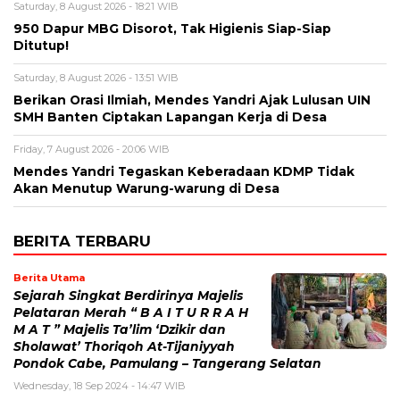
Saturday, 8 August 2026 - 18:21 WIB
950 Dapur MBG Disorot, Tak Higienis Siap-Siap
Ditutup!
Saturday, 8 August 2026 - 13:51 WIB
Berikan Orasi Ilmiah, Mendes Yandri Ajak Lulusan UIN
SMH Banten Ciptakan Lapangan Kerja di Desa
Friday, 7 August 2026 - 20:06 WIB
Mendes Yandri Tegaskan Keberadaan KDMP Tidak
Akan Menutup Warung-warung di Desa
BERITA TERBARU
Berita Utama
Sejarah Singkat Berdirinya Majelis
Pelataran Merah “ B A I T U R R A H
M A T ” Majelis Ta’lim ‘Dzikir dan
Sholawat’ Thoriqoh At-Tijaniyyah
Pondok Cabe, Pamulang – Tangerang Selatan
Wednesday, 18 Sep 2024 - 14:47 WIB