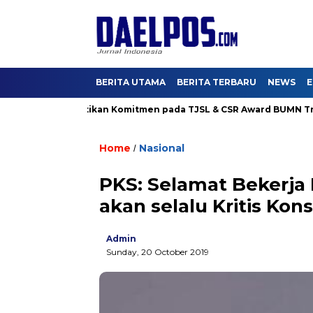
BERITA UTAMA
BERITA TERBARU
NEWS
E
a Karya Buktikan Komitmen pada TJSL & CSR Award BUMN Track 20
Home
Nasional
/
PKS: Selamat Bekerja 
akan selalu Kritis Kons
Admin
Sunday, 20 October 2019