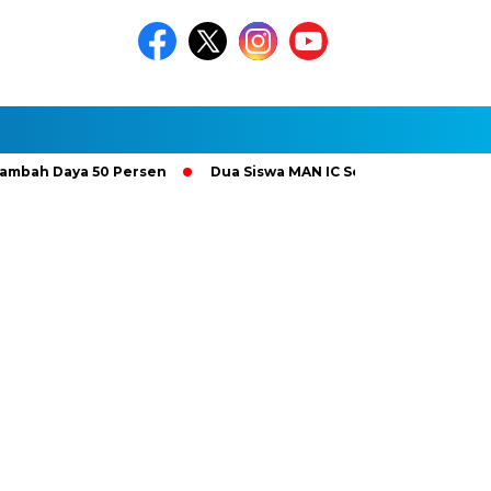
 Daya 50 Persen
Dua Siswa MAN IC Serpong Wakili RI di Olimp