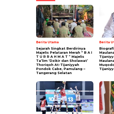
Berita Utama
Berita 
Sejarah Singkat Berdirinya
Biograf
Majelis Pelataran Merah “ B A I
Maulana
T U R R A H M A T ” Majelis
Tijaniy
Ta’lim ‘Dzikir dan Sholawat’
Maulana
Thoriqoh At-Tijaniyyah
Muqodd
Pondok Cabe, Pamulang –
Tijaniy
Tangerang Selatan