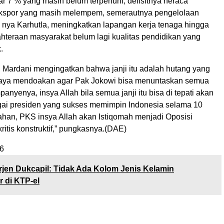
r 7 % yang masih belum terpenuhi, defisitnya neraca
kspor yang masih melempem, semerautnya pengelolaan
 nya Karhutla, meningkatkan lapangan kerja tenaga hingga
hteraan masyarakat belum lagi kualitas pendidikan yang
.
, Mardani mengingatkan bahwa janji itu adalah hutang yang
Saya mendoakan agar Pak Jokowi bisa menuntaskan semua
panyenya, insya Allah bila semua janji itu bisa di tepati akan
ai presiden yang sukses memimpin Indonesia selama 10
ahan, PKS insya Allah akan Istiqomah menjadi Oposisi
kritis konstruktif,” pungkasnya.(DAE)
6
rjen Dukcapil: Tidak Ada Kolom Jenis Kelamin
 di KTP-el