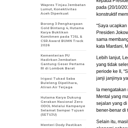
kepada Presiden
Wapres Tinjau Jembatan
pada (20/10/201
Lumut, Konektivitas
Aceh Diperkuat
konstruktif me
Borong 3 Penghargaan
“Saya ucapkan 
Gold Bintang 4, Hutama
Presiden Jokowi
Karya Buktikan
Komitmen pada TJSL &
sama membangun 
CSR Award BUMN Track
2026
kata Mardani, M
Kementerian PU
Lebih lanjut, 
Hadirkan Jembatan
Gantung Geser Pertama
yang tidak sele
RI di Lombok Barat
periode ke II,
janji janjinya 
Irigasi Tukad Saba
Buleleng Dipelihara,
Aliran Air Terjaga
Ia mengatakan 
Mental yang mas
Hutama Karya Dukung
Gerakan Nasional Zero
sejalan yang d
ODOL Melalui Kampanye
bener-benar di t
Selamat Sampai Tujuan
(SETUJU)
Selain itu, mas
Menteri Dody Pastikan