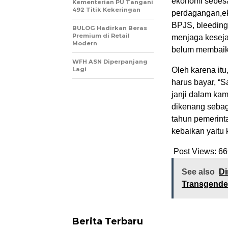
ekonomi sebesa
Kementerian PU Tangani
492 Titik Kekeringan
perdagangan,e
BPJS, bleeding
BULOG Hadirkan Beras
Premium di Retail
menjaga keseja
Modern
belum membaik
WFH ASN Diperpanjang
Lagi
Oleh karena itu
harus bayar, “
janji dalam kam
dikenang sebag
tahun pemerint
kebaikan yaitu 
Post Views:
66
See also
Di
Transgender
Berita Terbaru