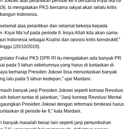
 Jokowi atas pelantikan periode ke II bersama Kiyai Ma’ruf
9). Ia mengatakan PKS bersama rakyat akan selalu kritis
mbangun Indonesia.
selamat atas pelantikan dan selamat bekerja kepada
- Kiyai Ma’ruf pada periode II. Insya Allah kita akan sama-
Indonesia sebagai Koalisi dan oposisi kritis konstruktif,”
inggu (20/10/2019).
Legislator Fraksi PKS DPR RI itu mengatakan ada banyak PR
sai pada 5 tahun sebelumnya yang harus di tuntaskan di
 “Saya berharap Presiden Jokowi bisa menuntaskan banyak
yang lalu pada 5 tahun kedepan,” ujar Mardani.
masih banyak janji Presiden Jokowi seperti konsep Revolusi
ih belum tuntas di jalankan, “Janji konsep Revolusi Mental
i gaungkan Presiden Jokowi dengan reformasi birokrasi harus
untaskan di periode ke II,” kata Mardani.
ih banyak masalah besar lain seperti janji pertumbuhan