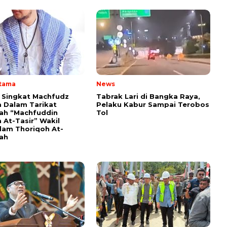
Utama
News
i Singkat Machfudz
Tabrak Lari di Bangka Raya,
 Dalam Tarikat
Pelaku Kabur Sampai Terobos
yah “Machfuddin
Tol
 At-Tasir” Wakil
am Thoriqoh At-
yah