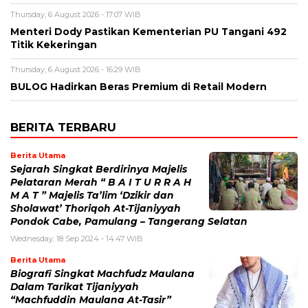
Thursday, 6 August 2026 - 17:07 WIB
Menteri Dody Pastikan Kementerian PU Tangani 492
Titik Kekeringan
Thursday, 6 August 2026 - 16:29 WIB
BULOG Hadirkan Beras Premium di Retail Modern
BERITA TERBARU
Berita Utama
Sejarah Singkat Berdirinya Majelis
Pelataran Merah “ B A I T U R R A H
M A T ” Majelis Ta’lim ‘Dzikir dan
Sholawat’ Thoriqoh At-Tijaniyyah
Pondok Cabe, Pamulang – Tangerang Selatan
Wednesday, 18 Sep 2024 - 14:47 WIB
Berita Utama
Biografi Singkat Machfudz Maulana
Dalam Tarikat Tijaniyyah
“Machfuddin Maulana At-Tasir”