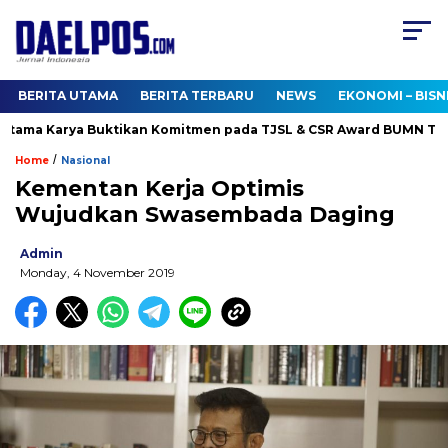
BERITA UTAMA
BERITA TERBARU
NEWS
EKONOMI – BISN
ama Karya Buktikan Komitmen pada TJSL & CSR Award BUMN Track
/
Home
Nasional
Kementan Kerja Optimis
Wujudkan Swasembada Daging
Admin
Monday, 4 November 2019