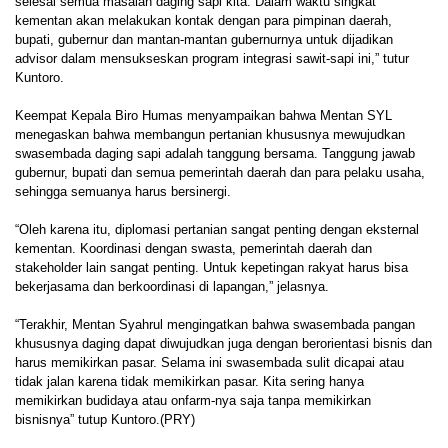
selesai semua masalah daging sapi kita. Dalam waktu singkat
kementan akan melakukan kontak dengan para pimpinan daerah,
bupati, gubernur dan mantan-mantan gubernurnya untuk dijadikan
advisor dalam mensukseskan program integrasi sawit-sapi ini,” tutur
Kuntoro.
Keempat Kepala Biro Humas menyampaikan bahwa Mentan SYL
menegaskan bahwa membangun pertanian khususnya mewujudkan
swasembada daging sapi adalah tanggung bersama. Tanggung jawab
gubernur, bupati dan semua pemerintah daerah dan para pelaku usaha,
sehingga semuanya harus bersinergi.
“Oleh karena itu, diplomasi pertanian sangat penting dengan eksternal
kementan. Koordinasi dengan swasta, pemerintah daerah dan
stakeholder lain sangat penting. Untuk kepetingan rakyat harus bisa
bekerjasama dan berkoordinasi di lapangan,” jelasnya.
“Terakhir, Mentan Syahrul mengingatkan bahwa swasembada pangan
khususnya daging dapat diwujudkan juga dengan berorientasi bisnis dan
harus memikirkan pasar. Selama ini swasembada sulit dicapai atau
tidak jalan karena tidak memikirkan pasar. Kita sering hanya
memikirkan budidaya atau onfarm-nya saja tanpa memikirkan
bisnisnya” tutup Kuntoro.(PRY)