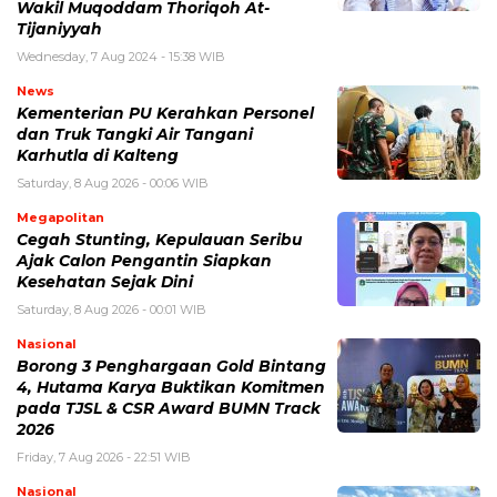
Wakil Muqoddam Thoriqoh At-
Tijaniyyah
Wednesday, 7 Aug 2024 - 15:38 WIB
News
Kementerian PU Kerahkan Personel
dan Truk Tangki Air Tangani
Karhutla di Kalteng
Saturday, 8 Aug 2026 - 00:06 WIB
Megapolitan
Cegah Stunting, Kepulauan Seribu
Ajak Calon Pengantin Siapkan
Kesehatan Sejak Dini
Saturday, 8 Aug 2026 - 00:01 WIB
Nasional
Borong 3 Penghargaan Gold Bintang
4, Hutama Karya Buktikan Komitmen
pada TJSL & CSR Award BUMN Track
2026
Friday, 7 Aug 2026 - 22:51 WIB
Nasional