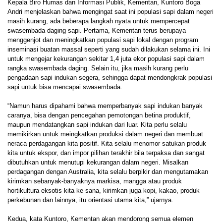
Kepala Biro Humas dan Informasi Publik, Kementan, Kuntoro Boga
Andri menjelaskan bahwa mengingat saat ini populasi sapi dalam negeri
masih kurang, ada beberapa langkah nyata untuk mempercepat
swasembada daging sapi. Pertama, Kementan terus berupaya
menggenjot dan meningkatkan populasi sapi lokal dengan program
inseminasi buatan massal seperti yang sudah dilakukan selama ini. Ini
untuk mengejar kekurangan sekitar 1,4 juta ekor populasi sapi dalam
rangka swasembada daging. Selain itu, jika masih kurang perlu
pengadaan sapi indukan segera, sehingga dapat mendongkrak populasi
sapi untuk bisa mencapai swasembada.
“Namun harus dipahami bahwa memperbanyak sapi indukan banyak
caranya, bisa dengan pencegahan pemotongan betina produktif,
maupun mendatangkan sapi indukan dari luar. Kita perlu selalu
memikirkan untuk meingkatkan produksi dalam negeri dan membuat
neraca perdagangan kita positif. Kita selalu menomor satukan produk
kita untuk ekspor, dan impor pilihan terakhir bila terpaksa dan sangat
dibutuhkan untuk menutupi kekurangan dalam negeri. Misalkan
perdagangan dengan Australia, kita selalu berpikir dan mengutamakan
kirimkan sebanyak-banyaknya markisa, mangga atau produk
hortikultura eksotis kita ke sana, kirimkan juga kopi, kakao, produk
perkebunan dan lainnya, itu orientasi utama kita,” ujarnya.
Kedua, kata Kuntoro, Kementan akan mendorong semua elemen