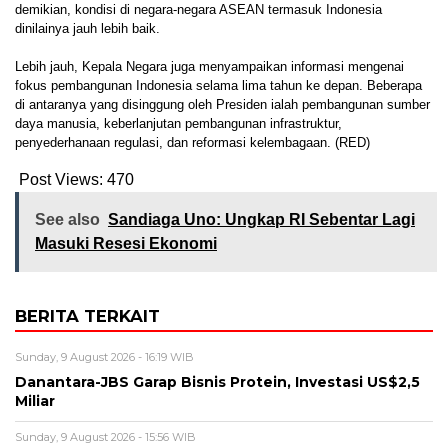
demikian, kondisi di negara-negara ASEAN termasuk Indonesia
dinilainya jauh lebih baik.
Lebih jauh, Kepala Negara juga menyampaikan informasi mengenai
fokus pembangunan Indonesia selama lima tahun ke depan. Beberapa
di antaranya yang disinggung oleh Presiden ialah pembangunan sumber
daya manusia, keberlanjutan pembangunan infrastruktur,
penyederhanaan regulasi, dan reformasi kelembagaan. (RED)
Post Views:
470
See also
Sandiaga Uno: Ungkap RI Sebentar Lagi
Masuki Resesi Ekonomi
BERITA TERKAIT
Sunday, 9 August 2026 - 16:19 WIB
Danantara-JBS Garap Bisnis Protein, Investasi US$2,5
Miliar
Sunday, 9 August 2026 - 15:56 WIB