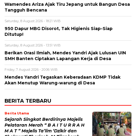
Wamendes Ariza Ajak Tiru Jepang untuk Bangun Desa
Tangguh Bencana
Saturday, 8 August 2026 - 18:21 WIB
950 Dapur MBG Disorot, Tak Higienis Siap-Siap
Ditutup!
Saturday, 8 August 2026 - 13:51 WIB
Berikan Orasi Ilmiah, Mendes Yandri Ajak Lulusan UIN
SMH Banten Ciptakan Lapangan Kerja di Desa
Friday, 7 August 2026 - 20:06 WIB
Mendes Yandri Tegaskan Keberadaan KDMP Tidak
Akan Menutup Warung-warung di Desa
BERITA TERBARU
Berita Utama
Sejarah Singkat Berdirinya Majelis
Pelataran Merah “ B A I T U R R A H
M A T ” Majelis Ta’lim ‘Dzikir dan