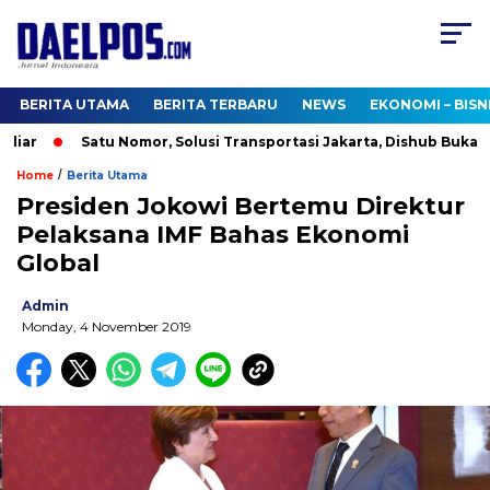
BERITA UTAMA
BERITA TERBARU
NEWS
EKONOMI – BISN
iar
Satu Nomor, Solusi Transportasi Jakarta, Dishub Buka Cal
/
Home
Berita Utama
Presiden Jokowi Bertemu Direktur
Pelaksana IMF Bahas Ekonomi
Global
Admin
Monday, 4 November 2019