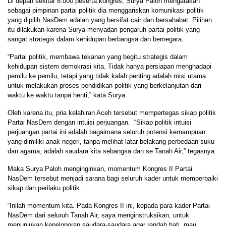
Di depan sekitar 8.000 peserta kongres, Surya Paloh mengatakan
sebagai pimpinan partai politik dia menggariskan komunikasi politik
yang dipilih NasDem adalah yang bersifat cair dan bersahabat. Pilihan
itu dilakukan karena Surya menyadari pengaruh partai politik yang
sangat strategis dalam kehidupan berbangsa dan bernegara.
“Partai politik, membawa tekanan yang begitu strategis dalam
kehidupan sistem demokrasi kita. Tidak hanya persiapan menghadapi
pemilu ke pemilu, tetapi yang tidak kalah penting adalah misi utama
untuk melakukan proses pendidikan politik yang berkelanjutan dari
waktu ke waktu tanpa henti,” kata Surya.
Oleh karena itu, pria kelahiran Aceh tersebut mempertegas sikap politik
Partai NasDem dengan intuisi perjuangan. “Sikap politik intuisi
perjuangan partai ini adalah bagaimana seluruh potensi kemampuan
yang dimiliki anak negeri, tanpa melihat latar belakang perbedaan suku
dan agama, adalah saudara kita sebangsa dan se Tanah Air,” tegasnya.
Maka Surya Paloh menginginkan, momentum Kongres II Partai
NasDem tersebut menjadi sarana bagi seluruh kader untuk memperbaiki
sikap dan perilaku politik.
“Inilah momentum kita. Pada Kongres II ini, kepada para kader Partai
NasDem dari seluruh Tanah Air, saya menginstruksikan, untuk
menunjukan kepeloporan saudara-saudara agar rendah hati, mau