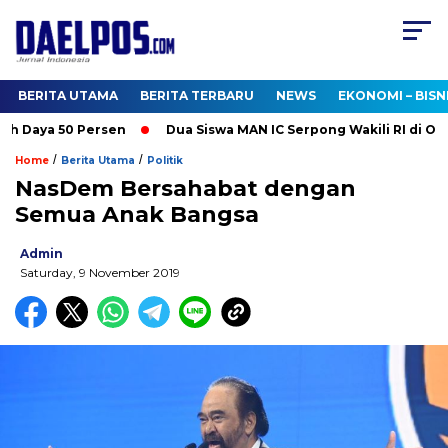
BERITA UTAMA
BERITA TERBARU
NEWS
EKONOMI – BISN
h Daya 50 Persen
Dua Siswa MAN IC Serpong Wakili RI di Olimp
/
/
Home
Berita Utama
Politik
NasDem Bersahabat dengan
Semua Anak Bangsa
Admin
Saturday, 9 November 2019