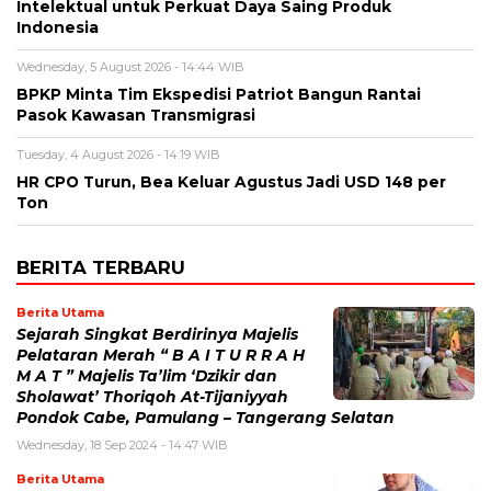
Intelektual untuk Perkuat Daya Saing Produk
Indonesia
Wednesday, 5 August 2026 - 14:44 WIB
BPKP Minta Tim Ekspedisi Patriot Bangun Rantai
Pasok Kawasan Transmigrasi
Tuesday, 4 August 2026 - 14:19 WIB
HR CPO Turun, Bea Keluar Agustus Jadi USD 148 per
Ton
BERITA TERBARU
Berita Utama
Sejarah Singkat Berdirinya Majelis
Pelataran Merah “ B A I T U R R A H
M A T ” Majelis Ta’lim ‘Dzikir dan
Sholawat’ Thoriqoh At-Tijaniyyah
Pondok Cabe, Pamulang – Tangerang Selatan
Wednesday, 18 Sep 2024 - 14:47 WIB
Berita Utama