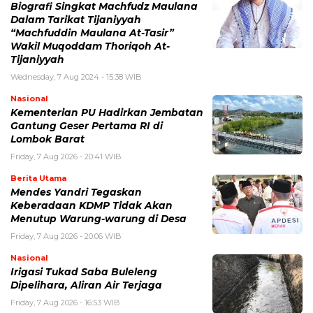
Biografi Singkat Machfudz Maulana
Dalam Tarikat Tijaniyyah
“Machfuddin Maulana At-Tasir”
Wakil Muqoddam Thoriqoh At-
Tijaniyyah
Wednesday, 7 Aug 2024 - 15:38 WIB
Nasional
Kementerian PU Hadirkan Jembatan
Gantung Geser Pertama RI di
Lombok Barat
Friday, 7 Aug 2026 - 20:41 WIB
Berita Utama
Mendes Yandri Tegaskan
Keberadaan KDMP Tidak Akan
Menutup Warung-warung di Desa
Friday, 7 Aug 2026 - 20:06 WIB
Nasional
Irigasi Tukad Saba Buleleng
Dipelihara, Aliran Air Terjaga
Friday, 7 Aug 2026 - 16:53 WIB