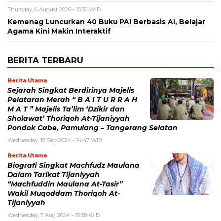
Thursday, 6 August 2026 - 15:32 WIB
Kemenag Luncurkan 40 Buku PAI Berbasis AI, Belajar
Agama Kini Makin Interaktif
BERITA TERBARU
Berita Utama
Sejarah Singkat Berdirinya Majelis
Pelataran Merah “ B A I T U R R A H
M A T ” Majelis Ta’lim ‘Dzikir dan
Sholawat’ Thoriqoh At-Tijaniyyah
Pondok Cabe, Pamulang – Tangerang Selatan
Wednesday, 18 Sep 2024 - 14:47 WIB
Berita Utama
Biografi Singkat Machfudz Maulana
Dalam Tarikat Tijaniyyah
“Machfuddin Maulana At-Tasir”
Wakil Muqoddam Thoriqoh At-
Tijaniyyah
Wednesday, 7 Aug 2024 - 15:38 WIB