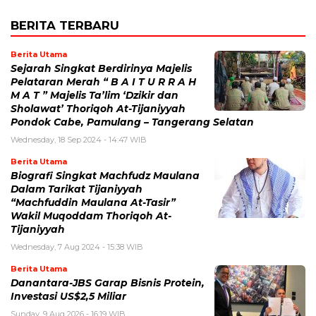
BERITA TERBARU
Berita Utama
Sejarah Singkat Berdirinya Majelis
Pelataran Merah “ B A I T U R R A H
M A T ” Majelis Ta’lim ‘Dzikir dan
Sholawat’ Thoriqoh At-Tijaniyyah
Pondok Cabe, Pamulang – Tangerang Selatan
Wednesday, 18 Sep 2024 - 14:47 WIB
Berita Utama
Biografi Singkat Machfudz Maulana
Dalam Tarikat Tijaniyyah
“Machfuddin Maulana At-Tasir”
Wakil Muqoddam Thoriqoh At-
Tijaniyyah
Wednesday, 7 Aug 2024 - 15:38 WIB
Berita Utama
Danantara-JBS Garap Bisnis Protein,
Investasi US$2,5 Miliar
Sunday, 9 Aug 2026 - 16:19 WIB