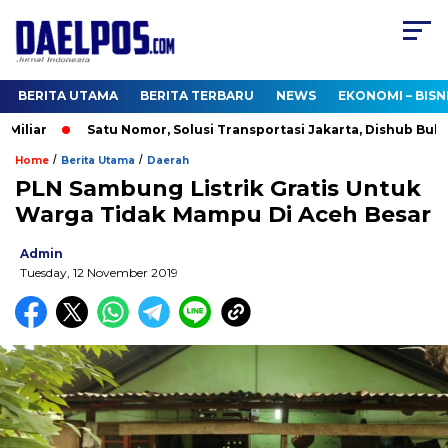
BERITA UTAMA
BERITA TERBARU
NEWS
EKONOMI – BISN
liar
Satu Nomor, Solusi Transportasi Jakarta, Dishub Buka Ca
/
/
Home
Berita Utama
Daerah
PLN Sambung Listrik Gratis Untuk
Warga Tidak Mampu Di Aceh Besar
Admin
Tuesday, 12 November 2019