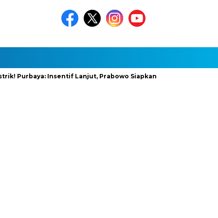
rbaya: Insentif Lanjut, Prabowo Siapkan Stimulus Baru
InfraN