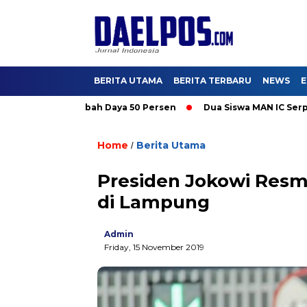
BERITA UTAMA
BERITA TERBARU
NEWS
E
 Promo Tambah Daya 50 Persen
Dua Siswa MAN IC Serpong Wakil
Home
Berita Utama
/
Presiden Jokowi Resm
di Lampung
Admin
Friday, 15 November 2019