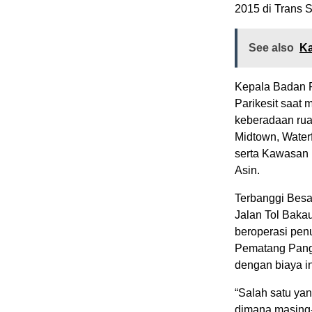
2015 di Trans 
See also
Ka
Kepala Badan 
Parikesit saat
keberadaan rua
Midtown, Water
serta Kawasan 
Asin.
Terbanggi Bes
Jalan Tol Baka
beroperasi penu
Pematang Pangg
dengan biaya in
“Salah satu ya
dimana masing-