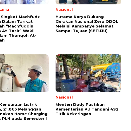
Utama
Nasional
i Singkat Machfudz
Hutama Karya Dukung
 Dalam Tarikat
Gerakan Nasional Zero ODOL
yah “Machfuddin
Melalui Kampanye Selamat
 At-Tasir” Wakil
Sampai Tujuan (SETUJU)
am Thoriqoh At-
yah
Nasional
Kendaraan Listrik
Menteri Dody Pastikan
, 21.865 Pelanggan
Kementerian PU Tangani 492
unakan Home Charging
Titik Kekeringan
s PLN pada Semester I