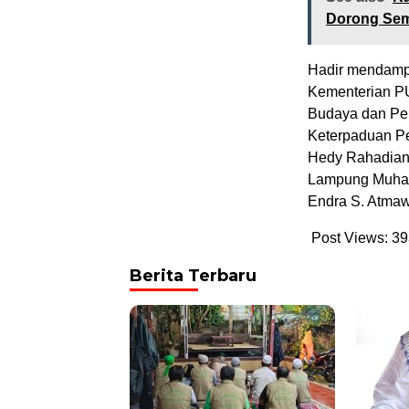
Dorong Sem
Hadir mendampi
Kementerian PU
Budaya dan Per
Keterpaduan P
Hedy Rahadian,
Lampung Muham
Endra S. Atmaw
Post Views:
39
Berita Terbaru