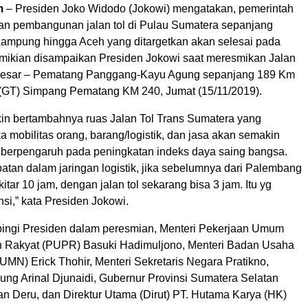
m
– Presiden Joko Widodo (Jokowi) mengatakan, pemerintah
kan pembangunan jalan tol di Pulau Sumatera sepanjang
Lampung hingga Aceh yang ditargetkan akan selesai pada
mikian disampaikan Presiden Jokowi saat meresmikan Jalan
 Besar – Pematang Panggang-Kayu Agung sepanjang 189 Km
 (GT) Simpang Pematang KM 240, Jumat (15/11/2019).
n bertambahnya ruas Jalan Tol Trans Sumatera yang
 mobilitas orang, barang/logistik, dan jasa akan semakin
 berpengaruh pada peningkatan indeks daya saing bangsa.
patan dalam jaringan logistik, jika sebelumnya dari Palembang
tar 10 jam, dengan jalan tol sekarang bisa 3 jam. Itu yg
si,” kata Presiden Jokowi.
ingi Presiden dalam peresmian, Menteri Pekerjaan Umum
 Rakyat (PUPR) Basuki Hadimuljono, Menteri Badan Usaha
UMN) Erick Thohir, Menteri Sekretaris Negara Pratikno,
ng Arinal Djunaidi, Gubernur Provinsi Sumatera Selatan
n Deru, dan Direktur Utama (Dirut) PT. Hutama Karya (HK)