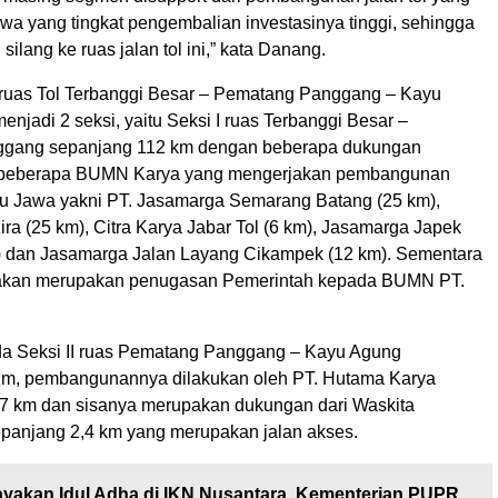
wa yang tingkat pengembalian investasinya tinggi, sehingga
silang ke ruas jalan tol ini,” kata Danang.
uas Tol Terbanggi Besar – Pematang Panggang – Kayu
enjadi 2 seksi, yaitu Seksi I ruas Terbanggi Besar –
gang sepanjang 112 km dengan beberapa dukungan
ri beberapa BUMN Karya yang mengerjakan pembangunan
ulau Jawa yakni PT. Jasamarga Semarang Batang (25 km),
ra (25 km), Citra Karya Jabar Tol (6 km), Jasamarga Japek
) dan Jasamarga Jalan Layang Cikampek (12 km). Sementara
akan merupakan penugasan Pemerintah kepada BUMN PT.
a Seksi II ruas Pematang Panggang – Kayu Agung
Km, pembangunannya dilakukan oleh PT. Hutama Karya
7 km dan sisanya merupakan dukungan dari Waskita
sepanjang 2,4 km yang merupakan jalan akses.
yakan Idul Adha di IKN Nusantara, Kementerian PUPR