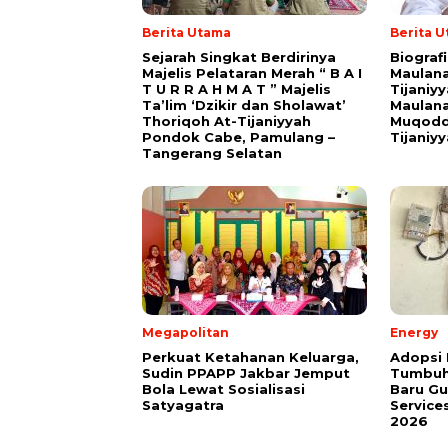
Berita Utama
Berita 
Sejarah Singkat Berdirinya
Biograf
Majelis Pelataran Merah “ B A I
Maulana
T U R R A H M A T ” Majelis
Tijaniy
Ta’lim ‘Dzikir dan Sholawat’
Maulana
Thoriqoh At-Tijaniyyah
Muqodd
Pondok Cabe, Pamulang –
Tijaniy
Tangerang Selatan
Megapolitan
Energy
Perkuat Ketahanan Keluarga,
Adopsi 
Sudin PPAPP Jakbar Jemput
Tumbuh
Bola Lewat Sosialisasi
Baru G
Satyagatra
Service
2026