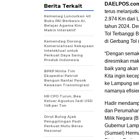
DAELPOS.co
Berita Terkait
terus melanjut
Kemenag Luncurkan 40
2.974 Km dari 
Buku PAI Berbasis AI,
Belajar Agama Kini
tahun 2024. De
Makin Interaktif
Tol Terbanggi
di Gerbang Tol
Kemendag Dorong
Komersialisasi Kekayaan
Intelektual untuk
“Dengan semaki
Perkuat Daya Saing
Produk Indonesia
diresmikan maka
baik yang akan
BPKP Minta Tim
Kita ingin kece
Ekspedisi Patriot
Bangun Rantai Pasok
ke Lampung seki
Kawasan Transmigrasi
namanya efisien
HR CPO Turun, Bea
Keluar Agustus Jadi USD
Hadir mendamp
148 per Ton
dan Perumahan
Dirut Bulog Ajak
Milik Negara (B
Penggilingan Padi
Gubernur Lampu
Perkuat Mutu Beras
Nasional
(Sumsel) Herma