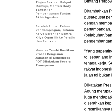
Bintang Perbo
Tinjau Sekolah Rakyat
Mamuju, Menteri Dody
Targetkan
Ditambahkan Pre
Pembangunan Tuntas
pusat-pusat pe
Akhir Agustus
dengan membang
Setelah Empat Tahun
pertambangan, p
Pendampingan, Hutama
Karya Serahkan Sentra
(pelabuhan/ban
Kriya Ogan Ilir ke Perajin
pengembangan 
dan Pemkab
Mendes Yandri Pastikan
“Yang terpenti
Proses Pengisian
tol sepanjang i
Jabatan di Kemendes
PDT Dilakukan Secara
tenaga kerja. S
Transparan
rakyat Indones
jalan tol bukan
Dikatakan Pres
Agung merupaka
juga mendapat
diserahkan kep
diresmikannya r