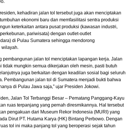
wo.
siden, kehadiran jalan tol tersebut juga akan menciptakan
rtumbuhan ekonomi baru dan memfasilitasi sentra produksi
un keterkaitan antara pusat produksi (kawasan industri,
erkebunan, pariwisata) dengan outlet-outlet
dara) di Pulau Sumatera sehingga mendorong
wilayah.
ng pembangunan jalan tol menciptakan lapangan kerja. Jalan
ni tidak mungkin semua dikerjakan oleh mesin, pasti butuh
elanjutnya juga berkaitan dengan keadilan sosial bagi seluruh
ia. Pembangunan jalan tol di Sumatera menjadi bukti bahwa
 hanya di Pulau Jawa saja,” ujar Presiden Jokowi.
iden, Jalan Tol Terbanggi Besar – Pematang Panggang-Kayu
n ruas terpanjang yang pernah diresmikannya. Hal tersebut
kan pengakuan dari Museum Rekor Indonesia (MURI) yang
ada Dirut PT. Hutama Karya (HK) Bintang Perbowo. Dengan
uas tol ini maka panjang tol yang beroperasi sejak tahun