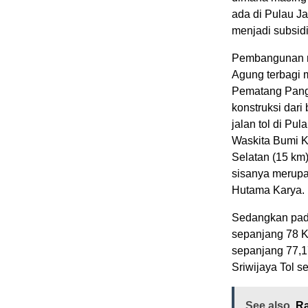
ada di Pulau Ja
menjadi subsidi 
Pembangunan r
Agung terbagi m
Pematang Pang
konstruksi da
jalan tol di P
Waskita Bumi Ki
Selatan (15 km
sisanya merup
Hutama Karya.
Sedangkan pad
sepanjang 78 
sepanjang 77,1
Sriwijaya Tol 
See also
Ra