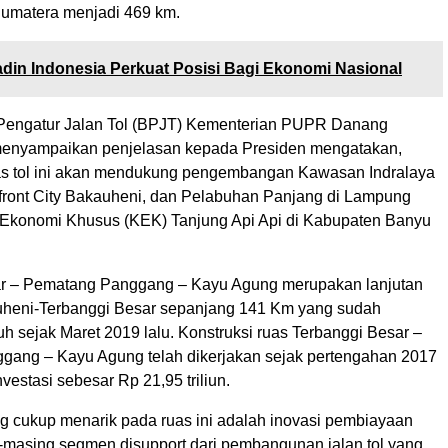
Sumatera menjadi 469 km.
din Indonesia Perkuat Posisi Bagi Ekonomi Nasional
Pengatur Jalan Tol (BPJT) Kementerian PUPR Danang
 menyampaikan penjelasan kepada Presiden mengatakan,
s tol ini akan mendukung pengembangan Kawasan Indralaya
front City Bakauheni, dan Pelabuhan Panjang di Lampung
Ekonomi Khusus (KEK) Tanjung Api Api di Kabupaten Banyu
ar – Pematang Panggang – Kayu Agung merupakan lanjutan
uheni-Terbanggi Besar sepanjang 141 Km yang sudah
h sejak Maret 2019 lalu. Konstruksi ruas Terbanggi Besar –
ang – Kayu Agung telah dikerjakan sejak pertengahan 2017
vestasi sebesar Rp 21,95 triliun.
ng cukup menarik pada ruas ini adalah inovasi pembiayaan
masing segmen disupport dari pembangunan jalan tol yang