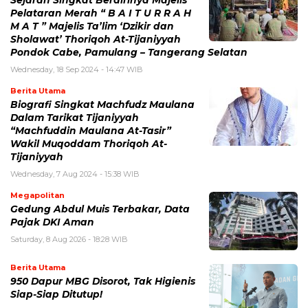
Sejarah Singkat Berdirinya Majelis
Pelataran Merah “ B A I T U R R A H
M A T ” Majelis Ta’lim ‘Dzikir dan
Sholawat’ Thoriqoh At-Tijaniyyah
Pondok Cabe, Pamulang – Tangerang Selatan
Wednesday, 18 Sep 2024 - 14:47 WIB
Berita Utama
Biografi Singkat Machfudz Maulana
Dalam Tarikat Tijaniyyah
“Machfuddin Maulana At-Tasir”
Wakil Muqoddam Thoriqoh At-
Tijaniyyah
Wednesday, 7 Aug 2024 - 15:38 WIB
Megapolitan
Gedung Abdul Muis Terbakar, Data
Pajak DKI Aman
Saturday, 8 Aug 2026 - 18:28 WIB
Berita Utama
950 Dapur MBG Disorot, Tak Higienis
Siap-Siap Ditutup!