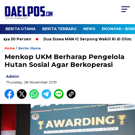
BERITA UTAMA
BERITA TERBARU
NEWS
EKONOMI – BISN
ya 50 Persen
Dua Siswa MAN IC Serpong Wakili RI di Olimpiad
/
Home
Berita Utama
Menkop UKM Berharap Pengelola
Hutan Sosial Agar Berkoperasi
Admin
Thursday, 28 November 2019