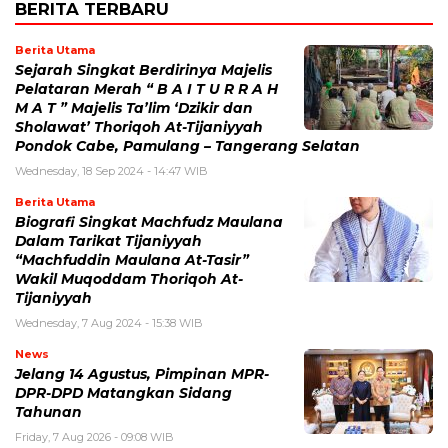
BERITA TERBARU
Berita Utama
Sejarah Singkat Berdirinya Majelis
Pelataran Merah “ B A I T U R R A H
M A T ” Majelis Ta’lim ‘Dzikir dan
Sholawat’ Thoriqoh At-Tijaniyyah
Pondok Cabe, Pamulang – Tangerang Selatan
Wednesday, 18 Sep 2024 - 14:47 WIB
Berita Utama
Biografi Singkat Machfudz Maulana
Dalam Tarikat Tijaniyyah
“Machfuddin Maulana At-Tasir”
Wakil Muqoddam Thoriqoh At-
Tijaniyyah
Wednesday, 7 Aug 2024 - 15:38 WIB
News
Jelang 14 Agustus, Pimpinan MPR-
DPR-DPD Matangkan Sidang
Tahunan
Friday, 7 Aug 2026 - 09:08 WIB