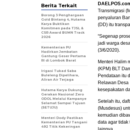
DAELPOS.co
Berita Terkait
Transmigrasi (
Borong 3 Penghargaan
penyaluran Ban
Gold Bintang 4, Hutama
Karya Buktikan
(DD) itu transp
Komitmen pada TJSL &
CSR Award BUMN Track
“Segenap prose
2026
jadi warga desa
Kementerian PU
(3/6/2020).
Hadirkan Jembatan
Gantung Geser Pertama
RI di Lombok Barat
Menteri Halim 
(KPM) BLT Dana
Irigasi Tukad Saba
Buleleng Dipelihara,
Pendataan itu d
Aliran Air Terjaga
Relawan Desa L
kesepakatan d
Hutama Karya Dukung
Gerakan Nasional Zero
ODOL Melalui Kampanye
Setelah itu, d
Selamat Sampai Tujuan
(SETUJU)
(Musdesus) unt
kemudian dibaw
Menteri Dody Pastikan
data agar tidak
Kementerian PU Tangani
492 Titik Kekeringan
lainnya.