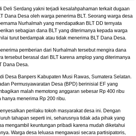
i Deli Serdang yakni terjadi kesalahpahaman terkait dugaan
T Dana Desa oleh warga penerima BLT. Seorang warga desa
 bernama Nurhalmah yang mendapatkan BLT DD ternyata
erikan sebagian dana BLT yang diterimanya kepada warga
inilai turut berdampak atau tidak menerima BLT Dana Desa.
nerima pemberian dari Nurhalmah tersebut mengira dana
a tersebut berasal dari BLT karena amplop yang diterimanya
LT Dana Desa.
di Desa Banpers Kabupaten Musi Rawas, Sumatera Selatan.
dan Permusyawaratan Desa (BPD) berinisial EF yang
mbagikan malah memotong anggaran sebesar Rp 400 ribu
 hanya menerima Rp 200 ribu.
enyesalkan perilaku tokoh masyarakat desa ini. Dengan
luruh tahapan seperti ini, seharusnya tidak ada pihak yang
ba mengambil keuntungan pribadi karena mudah diketahui
nya. Warga desa leluasa mengawasi secara partisipatoris,