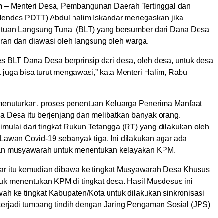
m
– Menteri Desa, Pembangunan Daerah Tertinggal dan
Mendes PDTT) Abdul halim Iskandar menegaskan jika
tuan Langsung Tunai (BLT) yang bersumber dari Dana Desa
aran dan diawasi oleh langsung oleh warga.
s BLT Dana Desa berprinsip dari desa, oleh desa, untuk desa
 juga bisa turut mengawasi,” kata Menteri Halim, Rabu
menuturkan, proses penentuan Keluarga Penerima Manfaat
 Desa itu berjenjang dan melibatkan banyak orang.
imulai dari tingkat Rukun Tetangga (RT) yang dilakukan oleh
awan Covid-19 sebanyak tiga. Ini dilakukan agar ada
an musyawarah untuk menentukan kelayakan KPM.
aftar itu kemudian dibawa ke tingkat Musyawarah Desa Khusus
uk menentukan KPM di tingkat desa. Hasil Musdesus ini
ah ke tingkat Kabupaten/Kota untuk dilakukan sinkronisasi
 terjadi tumpang tindih dengan Jaring Pengaman Sosial (JPS)