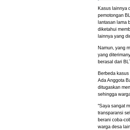
Kasus lainnya d
pemotongan BL
lantasan lama
diketahui memb
lainnya yang d
Namun, yang me
yang diterimany
berasal dari B
Berbeda kasus 
Ada Anggota Ba
ditugaskan me
sehingga warga
“Saya sangat m
transparansi se
berani coba-co
warga desa lain