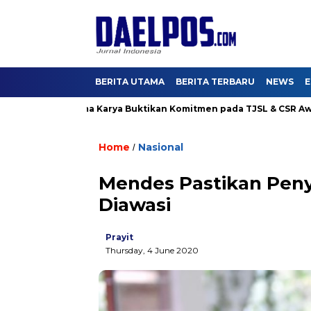
BERITA UTAMA
BERITA TERBARU
NEWS
E
 4, Hutama Karya Buktikan Komitmen pada TJSL & CSR Award BUM
Home
Nasional
/
Mendes Pastikan Peny
Diawasi
Prayit
Thursday, 4 June 2020