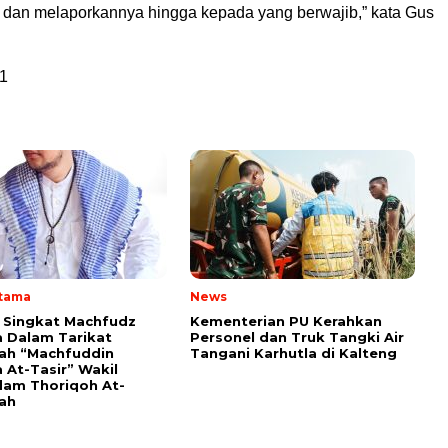
 dan melaporkannya hingga kepada yang berwajib,” kata Gus
1
Utama
News
i Singkat Machfudz
Kementerian PU Kerahkan
 Dalam Tarikat
Personel dan Truk Tangki Air
yah “Machfuddin
Tangani Karhutla di Kalteng
 At-Tasir” Wakil
am Thoriqoh At-
yah