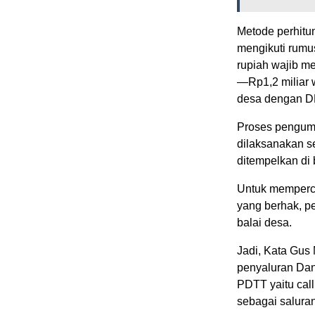
Metode perhitu
mengikuti rumu
rupiah wajib 
—Rp1,2 miliar 
desa dengan DD
Proses pengum
dilaksanakan s
ditempelkan di
Untuk memperc
yang berhak, pe
balai desa.
Jadi, Kata Gus
penyaluran Dan
PDTT yaitu cal
sebagai salura