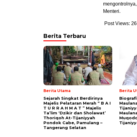
mengontrolnya,
Menteri.
Post Views:
26
Berita Terbaru
Berita Utama
Berita 
Sejarah Singkat Berdirinya
Biograf
Majelis Pelataran Merah “ B A I
Maulana
T U R R A H M A T ” Majelis
Tijaniy
Ta’lim ‘Dzikir dan Sholawat’
Maulana
Thoriqoh At-Tijaniyyah
Muqodd
Pondok Cabe, Pamulang –
Tijaniy
Tangerang Selatan