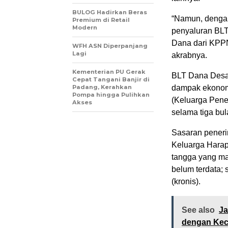
BULOG Hadirkan Beras
“Namun, denga
Premium di Retail
Modern
penyaluran BLT
Dana dari KPPN
WFH ASN Diperpanjang
Lagi
akrabnya.
Kementerian PU Gerak
BLT Dana Desa 
Cepat Tangani Banjir di
Padang, Kerahkan
dampak ekonomi
Pompa hingga Pulihkan
(Keluarga Pene
Akses
selama tiga bul
Sasaran peneri
Keluarga Hara
tangga yang mas
belum terdata; 
(kronis).
See also
Ja
dengan Kec