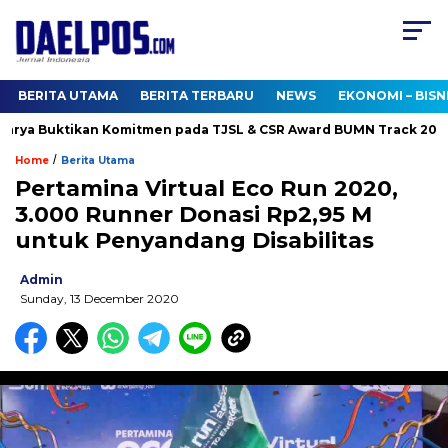
BERITA UTAMA
BERITA TERBARU
NEWS
EKONOMI – BISN
rya Buktikan Komitmen pada TJSL & CSR Award BUMN Track 2026
/
Home
Berita Utama
Pertamina Virtual Eco Run 2020,
3.000 Runner Donasi Rp2,95 M
untuk Penyandang Disabilitas
Admin
Sunday, 13 December 2020