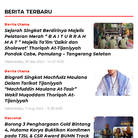
BERITA TERBARU
Berita Utama
Sejarah Singkat Berdirinya Majelis
Pelataran Merah “ B A I T U R R A H
M A T ” Majelis Ta’lim ‘Dzikir dan
Sholawat’ Thoriqoh At-Tijaniyyah
Pondok Cabe, Pamulang – Tangerang Selatan
Wednesday, 18 Sep 2024 - 14:47 WIB
Berita Utama
Biografi Singkat Machfudz Maulana
Dalam Tarikat Tijaniyyah
“Machfuddin Maulana At-Tasir”
Wakil Muqoddam Thoriqoh At-
Tijaniyyah
Wednesday, 7 Aug 2024 - 15:38 WIB
Nasional
Borong 3 Penghargaan Gold Bintang
4, Hutama Karya Buktikan Komitmen
pada TJSL & CSR Award BUMN Track