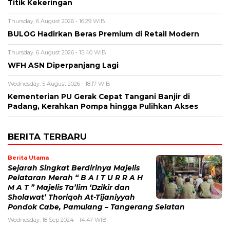
Titik Kekeringan
Thursday, 6 August 2026 - 16:29 WIB
BULOG Hadirkan Beras Premium di Retail Modern
Thursday, 6 August 2026 - 15:40 WIB
WFH ASN Diperpanjang Lagi
Wednesday, 5 August 2026 - 18:17 WIB
Kementerian PU Gerak Cepat Tangani Banjir di
Padang, Kerahkan Pompa hingga Pulihkan Akses
BERITA TERBARU
Berita Utama
Sejarah Singkat Berdirinya Majelis
Pelataran Merah “ B A I T U R R A H
M A T ” Majelis Ta’lim ‘Dzikir dan
Sholawat’ Thoriqoh At-Tijaniyyah
Pondok Cabe, Pamulang – Tangerang Selatan
Wednesday, 18 Sep 2024 - 14:47 WIB