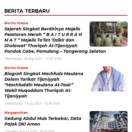
BERITA TERBARU
Berita Utama
Sejarah Singkat Berdirinya Majelis
Pelataran Merah “ B A I T U R R A H
M A T ” Majelis Ta’lim ‘Dzikir dan
Sholawat’ Thoriqoh At-Tijaniyyah
Pondok Cabe, Pamulang – Tangerang Selatan
Wednesday, 18 Sep 2024 - 14:47 WIB
Berita Utama
Biografi Singkat Machfudz Maulana
Dalam Tarikat Tijaniyyah
“Machfuddin Maulana At-Tasir”
Wakil Muqoddam Thoriqoh At-
Tijaniyyah
Wednesday, 7 Aug 2024 - 15:38 WIB
Megapolitan
Gedung Abdul Muis Terbakar, Data
Pajak DKI Aman
Saturday, 8 Aug 2026 - 18:28 WIB