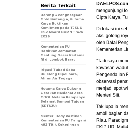
DAELPOS.co
Berita Terkait
mengunjungi lo
Borong 3 Penghargaan
Cipta Karya, T
Gold Bintang 4, Hutama
Karya Buktikan
Komitmen pada TJSL &
Di lokasi ini 
CSR Award BUMN Track
aksi gotong ro
2026
oleh Balai Pen
Kementerian PU
Kementerian L
Hadirkan Jembatan
Gantung Geser Pertama
RI di Lombok Barat
”Tadi saya men
kawasan waduk. 
Irigasi Tukad Saba
Buleleng Dipelihara,
Pengendalian 
Aliran Air Terjaga
observasi pena
menjadi spot wi
Hutama Karya Dukung
Gerakan Nasional Zero
Menteri Siti.
ODOL Melalui Kampanye
Selamat Sampai Tujuan
(SETUJU)
Tak lupa ia me
ambil bagian da
Menteri Dody Pastikan
Riau, Paradigm
Kementerian PU Tangani
492 Titik Kekeringan
FKIP UR, Mafa