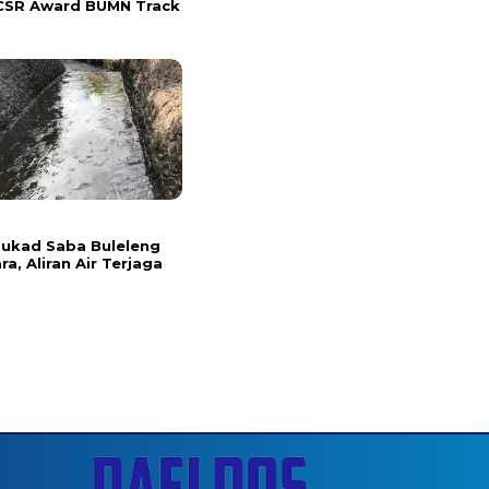
CSR Award BUMN Track
l
 Tukad Saba Buleleng
ra, Aliran Air Terjaga