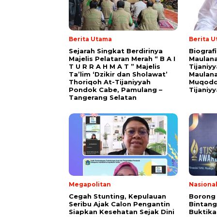
Berita Utama
Berita 
Sejarah Singkat Berdirinya
Biograf
Majelis Pelataran Merah “ B A I
Maulana
T U R R A H M A T ” Majelis
Tijaniy
Ta’lim ‘Dzikir dan Sholawat’
Maulana
Thoriqoh At-Tijaniyyah
Muqodd
Pondok Cabe, Pamulang –
Tijaniy
Tangerang Selatan
Megapolitan
Nasiona
Cegah Stunting, Kepulauan
Borong
Seribu Ajak Calon Pengantin
Bintang
Siapkan Kesehatan Sejak Dini
Buktik