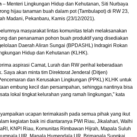
m
– Menteri Lingkungan Hidup dan Kehutanan, Siti Nurbaya
rong hijau tanaman buah dalam pot (Tambulapot) di RW 23,
uah Madani, Pekanbaru, Kamis (23/12/2021).
sebelumnya masyarakat lintas komunitas telah melaksanakan
yong dan penanaman pohon buah produktif yang disediakan
gelolaan Daerah Aliran Sungai (BPDASHL) Indragiri Rokan
ingkungan Hidup dan Kehutanan (KLHK).
erima aspirasi Camat, Lurah dan RW perihal keberadaan
Saya akan minta tim Direktorat Jenderal (Ditjen)
Pencemaran dan Kerusakan Lingkungan (PPKL) KLHK untuk
taan embung kecil dan persampahan, sehingga nantinya bisa
sata lokal tingkat kelurahan yang ramah lingkungan,” kata
nyampaikan ucapan terimakasih pada semua pihak yang ikut
lam kegiatan baik ini diantaranya PWI Riau, Jikalahari, Walhi
aRI, KNPI Riau, Komunitas Rimbawan Hijrah, Mapala Suluh
kumpala UIR, Mapala Humendala UR, Brimapala Sungkai