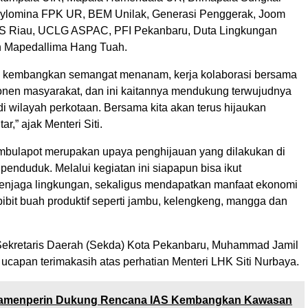
hylomina FPK UR, BEM Unilak, Generasi Penggerak, Joom
S Riau, UCLG ASPAC, PFI Pekanbaru, Duta Lingkungan
n Mapedallima Hang Tuah.
us kembangkan semangat menanam, kerja kolaborasi bersama
en masyarakat, dan ini kaitannya mendukung terwujudnya
i wilayah perkotaan. Bersama kita akan terus hijaukan
ar,” ajak Menteri Siti.
ambulapot merupakan upaya penghijauan yang dilakukan di
enduduk. Melalui kegiatan ini siapapun bisa ikut
menjaga lingkungan, sekaligus mendapatkan manfaat ekonomi
ibit buah produktif seperti jambu, kelengkeng, mangga dan
Sekretaris Daerah (Sekda) Kota Pekanbaru, Muhammad Jamil
capan terimakasih atas perhatian Menteri LHK Siti Nurbaya.
amenperin Dukung Rencana IAS Kembangkan Kawasan