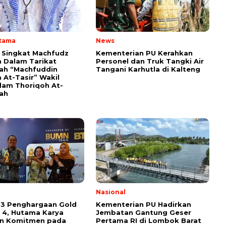
Utama
News
i Singkat Machfudz
Kementerian PU Kerahkan
 Dalam Tarikat
Personel dan Truk Tangki Air
yah “Machfuddin
Tangani Karhutla di Kalteng
 At-Tasir” Wakil
am Thoriqoh At-
yah
l
Nasional
 3 Penghargaan Gold
Kementerian PU Hadirkan
 4, Hutama Karya
Jembatan Gantung Geser
an Komitmen pada
Pertama RI di Lombok Barat