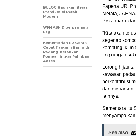
Faperta UR, P
BULOG Hadirkan Beras
Premium di Retail
Melala, JAPNA
Modern
Pekanbaru, da
WFH ASN Diperpanjang
Lagi
“Kita akan ter
segenap kompon
Kementerian PU Gerak
kampung iklim d
Cepat Tangani Banjir di
Padang, Kerahkan
lingkungan sekit
Pompa hingga Pulihkan
Akses
Lorong hijau t
kawasan padat p
berkontribusi 
dari menanam b
lainnya.
Sementara itu 
menyampaikan u
See also
W