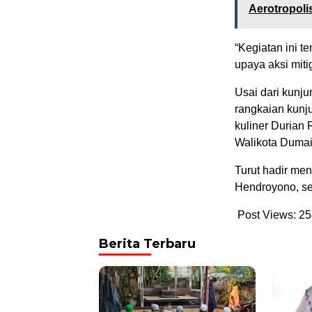
Aerotropoli
“Kegiatan ini 
upaya aksi miti
Usai dari kunj
rangkaian kunj
kuliner Durian
Walikota Dumai
Turut hadir me
Hendroyono, ser
Post Views:
25
Berita Terbaru