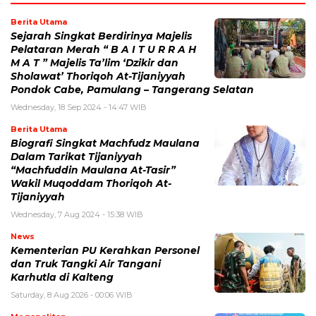
Berita Utama
Sejarah Singkat Berdirinya Majelis
Pelataran Merah “ B A I T U R R A H
M A T ” Majelis Ta’lim ‘Dzikir dan
Sholawat’ Thoriqoh At-Tijaniyyah
Pondok Cabe, Pamulang – Tangerang Selatan
Wednesday, 18 Sep 2024 - 14:47 WIB
Berita Utama
Biografi Singkat Machfudz Maulana
Dalam Tarikat Tijaniyyah
“Machfuddin Maulana At-Tasir”
Wakil Muqoddam Thoriqoh At-
Tijaniyyah
Wednesday, 7 Aug 2024 - 15:38 WIB
News
Kementerian PU Kerahkan Personel
dan Truk Tangki Air Tangani
Karhutla di Kalteng
Saturday, 8 Aug 2026 - 00:06 WIB