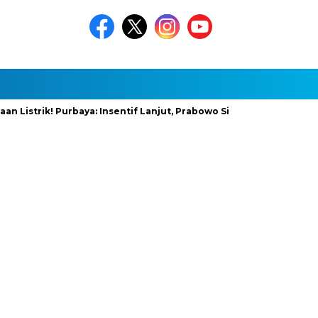
k! Purbaya: Insentif Lanjut, Prabowo Siapkan Stimulus Baru