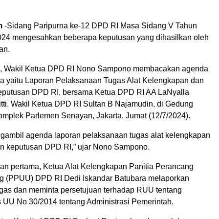
m
-Sidang Paripurna ke-12 DPD RI Masa Sidang V Tahun
24 mengesahkan beberapa keputusan yang dihasilkan oleh
an.
ni, Wakil Ketua DPD RI Nono Sampono membacakan agenda
na yaitu Laporan Pelaksanaan Tugas Alat Kelengkapan dan
putusan DPD RI, bersama Ketua DPD RI AA LaNyalla
tti, Wakil Ketua DPD RI Sultan B Najamudin, di Gedung
omplek Parlemen Senayan, Jakarta, Jumat (12/7/2024).
ngambil agenda laporan pelaksanaan tugas alat kelengkapan
n keputusan DPD RI,” ujar Nono Sampono.
n pertama, Ketua Alat Kelengkapan Panitia Perancang
 (PPUU) DPD RI Dedi Iskandar Batubara melaporkan
gas dan meminta persetujuan terhadap RUU tentang
 UU No 30/2014 tentang Administrasi Pemerintah.