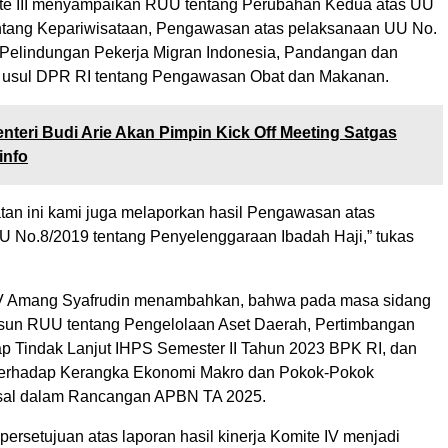
ite III menyampaikan RUU tentang Perubahan Kedua atas UU
ntang Kepariwisataan, Pengawasan atas pelaksanaan UU No.
 Pelindungan Pekerja Migran Indonesia, Pandangan dan
usul DPR RI tentang Pengawasan Obat dan Makanan.
nteri Budi Arie Akan Pimpin Kick Off Meeting Satgas
info
an ini kami juga melaporkan hasil Pengawasan atas
 No.8/2019 tentang Penyelenggaraan Ibadah Haji,” tukas
IV Amang Syafrudin menambahkan, bahwa pada masa sidang
usun RUU tentang Pengelolaan Aset Daerah, Pertimbangan
p Tindak Lanjut IHPS Semester II Tahun 2023 BPK RI, dan
terhadap Kerangka Ekonomi Makro dan Pokok-Pokok
ksal dalam Rancangan APBN TA 2025.
ersetujuan atas laporan hasil kinerja Komite IV menjadi