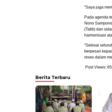
“Saya juga mem
Pada agenda te
Nono Sampono m
(Tatib) dan si
harmonisasi ata
“Selesai seluru
berpesan kepa
reses dalam me
Post Views:
65
Berita Terbaru