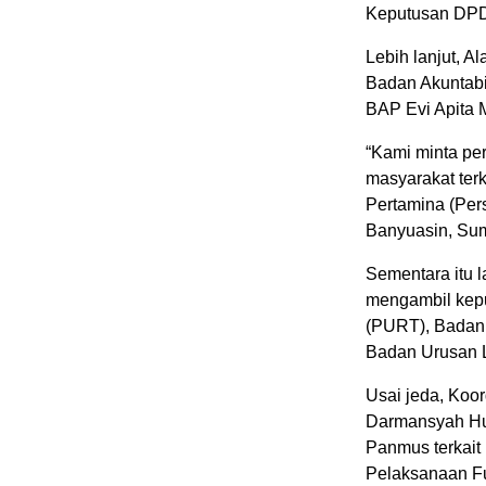
Keputusan DPD 
Lebih lanjut, 
Badan Akuntabi
BAP Evi Apita 
“Kami minta pe
masyarakat ter
Pertamina (Per
Banyuasin, Sum
Sementara itu 
mengambil kepu
(PURT), Badan
Badan Urusan 
Usai jeda, Koo
Darmansyah Hu
Panmus terkait
Pelaksanaan F