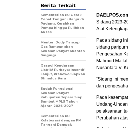
Berita Terkait
DAELPOS.co
Kementerian PU Gerak
Cepat Tangani Banjir di
Sidang 2023-20
Padang, Kerahkan
Pompa hingga Pulihkan
Alat Kelengkap
Akses
Pada sidang i
Menteri Dody Tancap
Gas Rampungkan
sidang paripur
Sekolah Rakyat Kuantan
Pengesahan Ke
Singingi
Mahmud Mattali
Gaspol Kendaraan
Nusantara V, K
Listrik! Purbaya: Insentif
Lanjut, Prabowo Siapkan
Stimulus Baru
“Sidang ini me
dan pengesaha
Sudah Fungsional,
Sekolah Rakyat
Pada kesempata
Kabupaten Jepara Siap
Sambut MPLS Tahun
Undang-Undang
Ajaran 2026-2027
pelaksanaan tu
Kementerian PU
Perubahan atas
Kolaborasi dengan PMI
Tangani Dampak