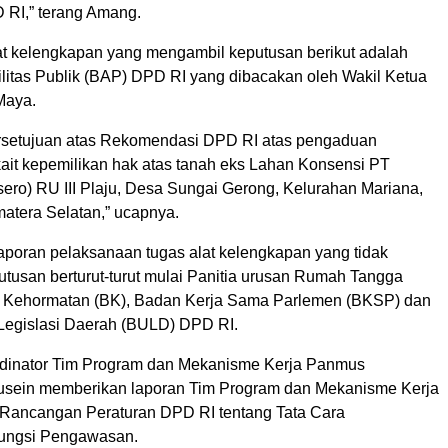
RI,” terang Amang.
Alat kelengkapan yang mengambil keputusan berikut adalah
litas Publik (BAP) DPD RI yang dibacakan oleh Wakil Ketua
Maya.
rsetujuan atas Rekomendasi DPD RI atas pengaduan
kait kepemilikan hak atas tanah eks Lahan Konsensi PT
sero) RU III Plaju, Desa Sungai Gerong, Kelurahan Mariana,
atera Selatan,” ucapnya.
laporan pelaksanaan tugas alat kelengkapan yang tidak
tusan berturut-turut mulai Panitia urusan Rumah Tangga
 Kehormatan (BK), Badan Kerja Sama Parlemen (BKSP) dan
Legislasi Daerah (BULD) DPD RI.
rdinator Tim Program dan Mekanisme Kerja Panmus
sein memberikan laporan Tim Program dan Mekanisme Kerja
 Rancangan Peraturan DPD RI tentang Tata Cara
ungsi Pengawasan.