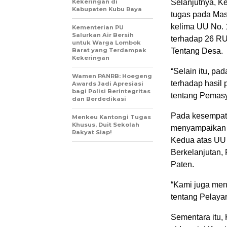
Kekeringan di
Selanjutnya, K
Kabupaten Kubu Raya
tugas pada Mas
kelima UU No.
Kementerian PU
Salurkan Air Bersih
terhadap 26 R
untuk Warga Lombok
Barat yang Terdampak
Tentang Desa.
Kekeringan
“Selain itu, pa
Wamen PANRB: Hoegeng
terhadap hasil
Awards Jadi Apresiasi
bagi Polisi Berintegritas
tentang Pemasy
dan Berdedikasi
Pada kesempata
Menkeu Kantongi Tugas
Khusus, Duit Sekolah
menyampaikan 
Rakyat Siap!
Kedua atas UU 
Berkelanjutan,
Paten.
“Kami juga me
tentang Pelayar
Sementara itu,