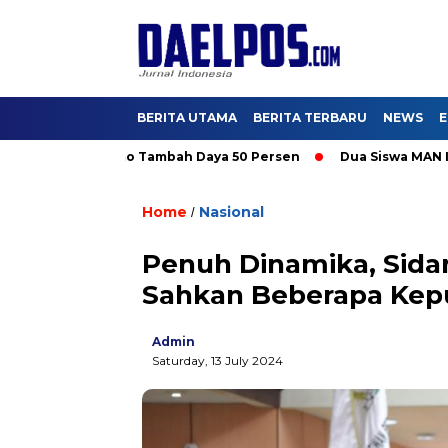
BERITA UTAMA
BERITA TERBARU
NEWS
E
ikmati Promo Tambah Daya 50 Persen
Dua Siswa MAN IC Serpong
Home
Nasional
/
Penuh Dinamika, Sidan
Sahkan Beberapa Kep
Admin
Saturday, 13 July 2024