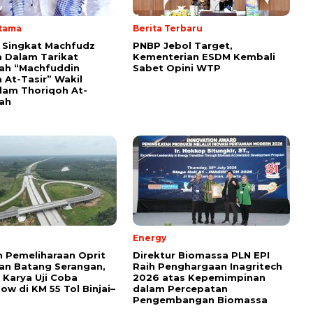
Utama
Berita Terbaru
i Singkat Machfudz
PNBP Jebol Target,
 Dalam Tarikat
Kementerian ESDM Kembali
yah “Machfuddin
Sabet Opini WTP
 At-Tasir” Wakil
am Thoriqoh At-
yah
Energy
 Pemeliharaan Oprit
Direktur Biomassa PLN EPI
an Batang Serangan,
Raih Penghargaan Inagritech
Karya Uji Coba
2026 atas Kepemimpinan
ow di KM 55 Tol Binjai–
dalam Percepatan
Pengembangan Biomassa