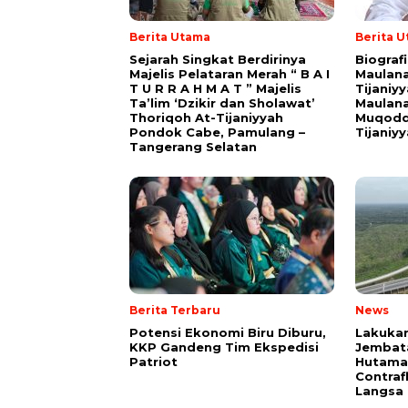
Berita Utama
Berita 
Sejarah Singkat Berdirinya
Biograf
Majelis Pelataran Merah “ B A I
Maulana
T U R R A H M A T ” Majelis
Tijaniy
Ta’lim ‘Dzikir dan Sholawat’
Maulana
Thoriqoh At-Tijaniyyah
Muqodd
Pondok Cabe, Pamulang –
Tijaniy
Tangerang Selatan
Berita Terbaru
News
Potensi Ekonomi Biru Diburu,
Lakukan
KKP Gandeng Tim Ekspedisi
Jembat
Patriot
Hutama 
Contrafl
Langsa