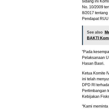
sidang ini Kom
No. 10/2009 te
8/2017 tentang
Pendapat RUU 
See also
Me
BAKTI Kom
“Pada kesempat
Pelaksanaan UU
Hasan Basri.
Ketua Komite 
ini telah meny
DPD RI terhada
Pertimbangan 
Kebijakan Fis
“Kami meminta p