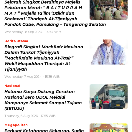
Sejarah Singkat Berdirinya Majelis
Pelataran Merah “ B A I T U R R A H
M A T ” Majelis Ta’lim ‘Dzikir dan
Sholawat’ Thoriqoh At-Tijaniyyah
Pondok Cabe, Pamulang – Tangerang Selatan
Wednesday, 18 Sep 2024 - 14:47 WIB
Berita Utama
Biografi Singkat Machfudz Maulana
Dalam Tarikat Tijaniyyah
“Machfuddin Maulana At-Tasir”
Wakil Muqoddam Thoriqoh At-
Tijaniyyah
Wednesday, 7 Aug 2024 - 15:38 WIB
Nasional
Hutama Karya Dukung Gerakan
Nasional Zero ODOL Melalui
Kampanye Selamat Sampai Tujuan
(SETUJU)
Thursday, 6 Aug 2026 - 17:55 WIB
Megapolitan
Perkuat Ketahanan Keluarga, Sudin