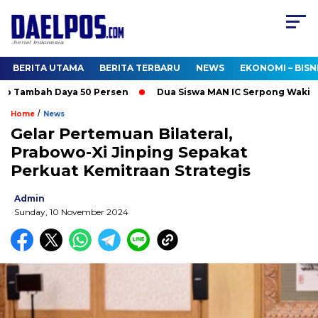
BERITA UTAMA
BERITA TERBARU
NEWS
EKONOMI – BISN
 Tambah Daya 50 Persen
Dua Siswa MAN IC Serpong Wakili RI 
/
Home
News
Gelar Pertemuan Bilateral,
Prabowo-Xi Jinping Sepakat
Perkuat Kemitraan Strategis
Admin
Sunday, 10 November 2024