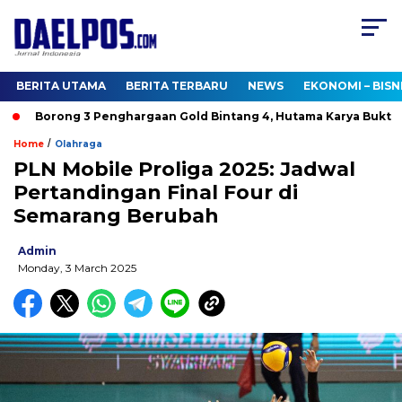
BERITA UTAMA
BERITA TERBARU
NEWS
EKONOMI – BISN
Borong 3 Penghargaan Gold Bintang 4, Hutama Karya Buktika
/
Home
Olahraga
PLN Mobile Proliga 2025: Jadwal
Pertandingan Final Four di
Semarang Berubah
Admin
Monday, 3 March 2025