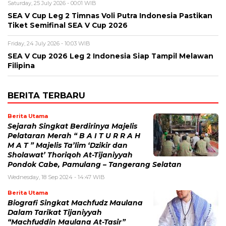
Saturday, 25 July 2026 - 00:01 WIB
SEA V Cup Leg 2 Timnas Voli Putra Indonesia Pastikan
Tiket Semifinal SEA V Cup 2026
Friday, 24 July 2026 - 10:03 WIB
SEA V Cup 2026 Leg 2 Indonesia Siap Tampil Melawan
Filipina
BERITA TERBARU
Berita Utama
Sejarah Singkat Berdirinya Majelis
Pelataran Merah “ B A I T U R R A H
M A T ” Majelis Ta’lim ‘Dzikir dan
Sholawat’ Thoriqoh At-Tijaniyyah
Pondok Cabe, Pamulang – Tangerang Selatan
Wednesday, 18 Sep 2024 - 14:47 WIB
Berita Utama
Biografi Singkat Machfudz Maulana
Dalam Tarikat Tijaniyyah
“Machfuddin Maulana At-Tasir”