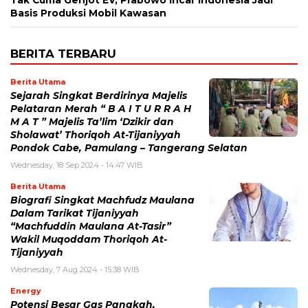
Basis Produksi Mobil Kawasan
BERITA TERBARU
Berita Utama
Sejarah Singkat Berdirinya Majelis
Pelataran Merah “ B A I T U R R A H
M A T ” Majelis Ta’lim ‘Dzikir dan
Sholawat’ Thoriqoh At-Tijaniyyah
Pondok Cabe, Pamulang – Tangerang Selatan
Wednesday, 18 Sep 2024 - 14:47 WIB
Berita Utama
Biografi Singkat Machfudz Maulana
Dalam Tarikat Tijaniyyah
“Machfuddin Maulana At-Tasir”
Wakil Muqoddam Thoriqoh At-
Tijaniyyah
Wednesday, 7 Aug 2024 - 15:38 WIB
Energy
Potensi Besar Gas Pangkah,