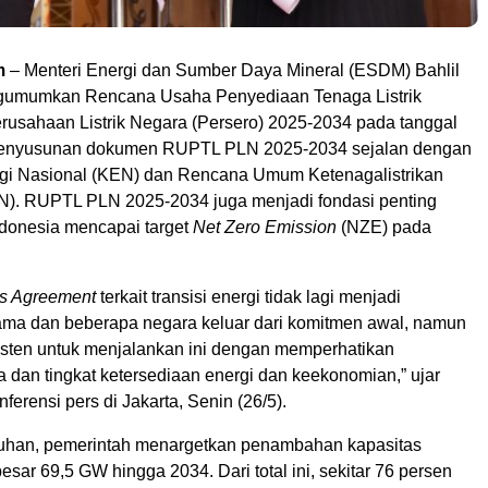
m
– Menteri Energi dan Sumber Daya Mineral (ESDM) Bahlil
gumumkan Rencana Usaha Penyediaan Tenaga Listrik
usahaan Listrik Negara (Persero) 2025-2034 pada tanggal
Penyusunan dokumen RUPTL PLN 2025-2034 sejalan dengan
gi Nasional (KEN) dan Rencana Umum Ketenagalistrikan
). RUPTL PLN 2025-2034 juga menjadi fondasi penting
donesia mencapai target
Net Zero Emission
(NZE) pada
is Agreement
terkait transisi energi tidak lagi menjadi
ma dan beberapa negara keluar dari komitmen awal, namun
sisten untuk menjalankan ini dengan memperhatikan
 dan tingkat ketersediaan energi dan keekonomian,” ujar
ferensi pers di Jakarta, Senin (26/5).
uhan, pemerintah menargetkan penambahan kapasitas
sar 69,5 GW hingga 2034. Dari total ini, sekitar 76 persen