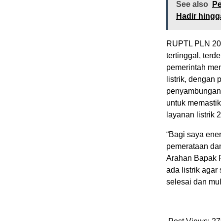
See also
Pe
Hadir hingg
RUPTL PLN 202
tertinggal, terd
pemerintah mena
listrik, denga
penyambungan li
untuk memastik
layanan listrik
“Bagi saya ene
pemerataan dan
Arahan Bapak P
ada listrik aga
selesai dan mul