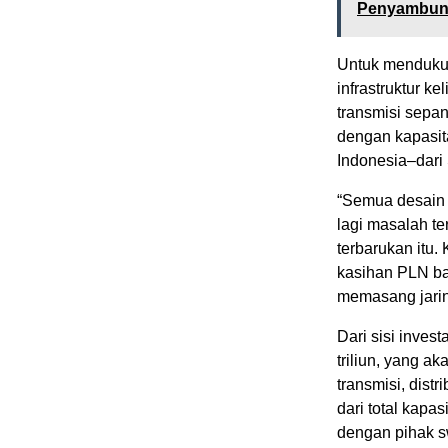
Penyambunga
Untuk mendukun
infrastruktur k
transmisi sepan
dengan kapasita
Indonesia–dari
“Semua desain i
lagi masalah t
terbarukan itu.
kasihan PLN b
memasang jaring
Dari sisi inve
triliun, yang 
transmisi, distr
dari total kapa
dengan pihak s