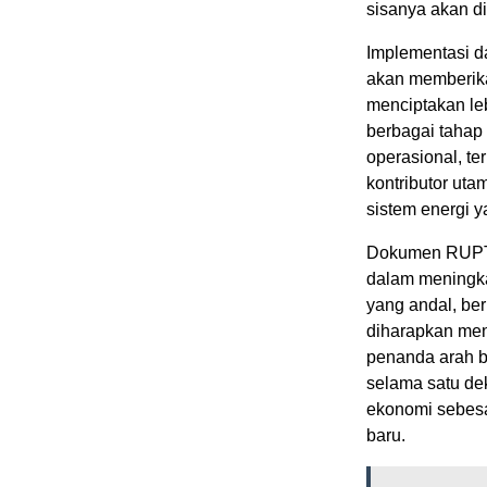
sisanya akan d
Implementasi da
akan memberika
menciptakan leb
berbagai tahap 
operasional, t
kontributor uta
sistem energi y
Dokumen RUPTL
dalam meningka
yang andal, ber
diharapkan men
penanda arah b
selama satu de
ekonomi sebesa
baru.