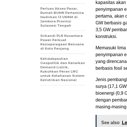
kapasitas akan 
Perluas Akses Pasar,
penyimpanan en
Rumah BUMN Pertamina
pertama, akan 
Hadirkan 13 UMKM di
Jambore Provinsi
GW berbasis ga
Sulawesi Tengah
3,5 GW pembang
Srikandi PLN Nusantara
konstruksi.
Power Perkuat
Kesiapsiagaan Bencana
Memasuki lima
di Koto Panjang
penyimpanan en
Ketidakpastian
yang direncana
Geopolitik dan Kenaikan
Demand Listrik,
berbasis fosil 
Kukuhkan Peran LNG
untuk Ketahanan Sistem
Jenis pembangk
Kelistrikan Nasional
surya (17,1 GW)
bioenergi (0,9 G
dengan pembang
masing-masing
See also
Le