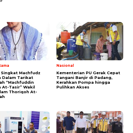
9
Utama
Nasional
i Singkat Machfudz
Kementerian PU Gerak Cepat
 Dalam Tarikat
Tangani Banjir di Padang,
yah “Machfuddin
Kerahkan Pompa hingga
 At-Tasir” Wakil
Pulihkan Akses
am Thoriqoh At-
yah