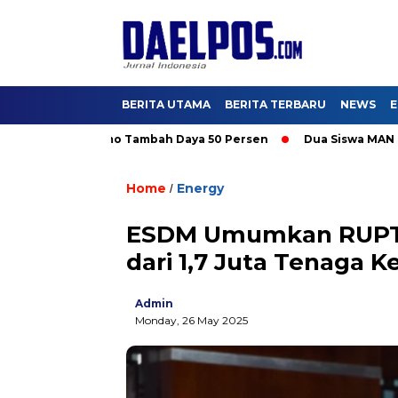
BERITA UTAMA
BERITA TERBARU
NEWS
E
ikmati Promo Tambah Daya 50 Persen
Dua Siswa MAN IC Serpon
Home
Energy
/
ESDM Umumkan RUPTL 
dari 1,7 Juta Tenaga K
Admin
Monday, 26 May 2025