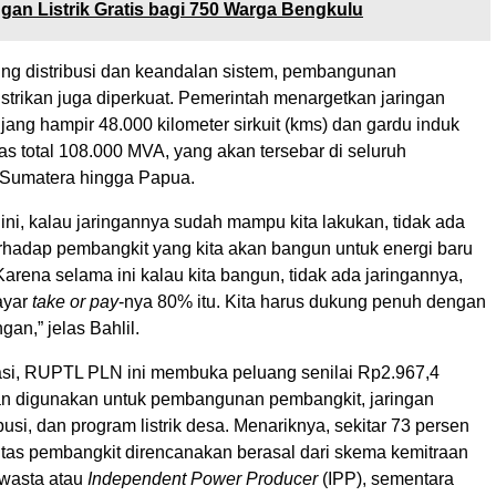
n Listrik Gratis bagi 750 Warga Bengkulu
g distribusi dan keandalan sistem, pembangunan
elistrikan juga diperkuat. Pemerintah menargetkan jaringan
jang hampir 48.000 kilometer sirkuit (kms) dan gardu induk
s total 108.000 MVA, yang akan tersebar di seluruh
 Sumatera hingga Papua.
ni, kalau jaringannya sudah mampu kita lakukan, tidak ada
erhadap pembangkit yang kita akan bangun untuk energi baru
 Karena selama ini kalau kita bangun, tidak ada jaringannya,
ayar
take or pay
-nya 80% itu. Kita harus dukung penuh dengan
an,” jelas Bahlil.
stasi, RUPTL PLN ini membuka peluang senilai Rp2.967,4
akan digunakan untuk pembangunan pembangkit, jaringan
ibusi, dan program listrik desa. Menariknya, sekitar 73 persen
sitas pembangkit direncanakan berasal dari skema kemitraan
wasta atau
Independent Power Producer
(IPP), sementara