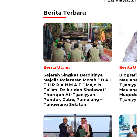
Post Views:
27
Berita Terbaru
Berita Utama
Berita 
Sejarah Singkat Berdirinya
Biograf
Majelis Pelataran Merah “ B A I
Maulana
T U R R A H M A T ” Majelis
Tijaniy
Ta’lim ‘Dzikir dan Sholawat’
Maulana
Thoriqoh At-Tijaniyyah
Muqodd
Pondok Cabe, Pamulang –
Tijaniy
Tangerang Selatan