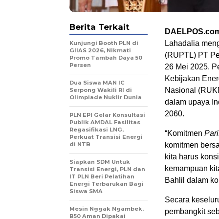
Berita Terkait
DAELPOS.co
Lahadalia men
Kunjungi Booth PLN di
GIIAS 2026, Nikmati
(RUPTL) PT Per
Promo Tambah Daya 50
Persen
26 Mei 2025. 
Kebijakan Ener
Dua Siswa MAN IC
Nasional (RUKN
Serpong Wakili RI di
Olimpiade Nuklir Dunia
dalam upaya In
2060.
PLN EPI Gelar Konsultasi
Publik AMDAL Fasilitas
Regasifikasi LNG,
“Komitmen
Par
Perkuat Transisi Energi
di NTB
komitmen bersa
kita harus kon
Siapkan SDM Untuk
kemampuan kita
Transisi Energi, PLN dan
IT PLN Beri Pelatihan
Bahlil dalam kon
Energi Terbarukan Bagi
Siswa SMA
Secara keselur
Mesin Nggak Ngambek,
pembangkit sebe
B50 Aman Dipakai