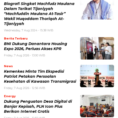
Biografi Singkat Machfudz Maulana
Dalam Tarikat Tijaniyyah
“Machfuddin Maulana At-Tasir”
Wakil Muqoddam Thoriqoh At-
Tijaniyyah
Wednesday, 7 Aug 2024 - 15:38 WIB
Berita Terbaru
BNI Dukung Danantara Housing
Expo 2026, Perluas Akses KPR
Friday, 7 Aug 2026 - 13:00 WIB
News
Kemenkes Minta Tim Ekspedisi
Patriot Petakan Persoalan
Kesehatan di Kawasan Transmigrasi
Friday, 7 Aug 2026 - 12:56 WIB
Energy
Dukung Penguatan Desa Digital di
Banjar Kepisah, PLN Icon Plus
Berikan Internet Gratis