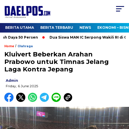
BERITA UTAMA
BERITA TERBARU
NEWS
EKONOMI – BISN
h Daya 50 Persen
Dua Siswa MAN IC Serpong Wakili RI di Olim
/
Home
Olahraga
Kluivert Beberkan Arahan
Prabowo untuk Timnas Jelang
Laga Kontra Jepang
Admin
Friday, 6 June 2025