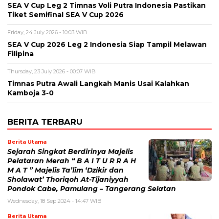
SEA V Cup Leg 2 Timnas Voli Putra Indonesia Pastikan
Tiket Semifinal SEA V Cup 2026
Friday, 24 July 2026 - 10:03 WIB
SEA V Cup 2026 Leg 2 Indonesia Siap Tampil Melawan
Filipina
Thursday, 23 July 2026 - 00:07 WIB
Timnas Putra Awali Langkah Manis Usai Kalahkan
Kamboja 3-0
BERITA TERBARU
Berita Utama
Sejarah Singkat Berdirinya Majelis
Pelataran Merah “ B A I T U R R A H
M A T ” Majelis Ta’lim ‘Dzikir dan
Sholawat’ Thoriqoh At-Tijaniyyah
Pondok Cabe, Pamulang – Tangerang Selatan
Wednesday, 18 Sep 2024 - 14:47 WIB
Berita Utama