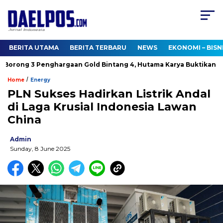
BERITA UTAMA
BERITA TERBARU
NEWS
EKONOMI – BISN
ong 3 Penghargaan Gold Bintang 4, Hutama Karya Buktikan Komi
/
Home
Energy
PLN Sukses Hadirkan Listrik Andal
di Laga Krusial Indonesia Lawan
China
Admin
Sunday, 8 June 2025