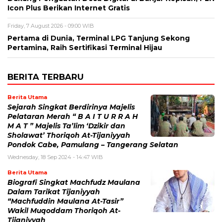
Icon Plus Berikan Internet Gratis
Friday, 7 August 2026 - 09:00 WIB
Pertama di Dunia, Terminal LPG Tanjung Sekong
Pertamina, Raih Sertifikasi Terminal Hijau
BERITA TERBARU
Berita Utama
Sejarah Singkat Berdirinya Majelis
Pelataran Merah “ B A I T U R R A H
M A T ” Majelis Ta’lim ‘Dzikir dan
Sholawat’ Thoriqoh At-Tijaniyyah
Pondok Cabe, Pamulang – Tangerang Selatan
Wednesday, 18 Sep 2024 - 14:47 WIB
Berita Utama
Biografi Singkat Machfudz Maulana
Dalam Tarikat Tijaniyyah
“Machfuddin Maulana At-Tasir”
Wakil Muqoddam Thoriqoh At-
Tijaniyyah