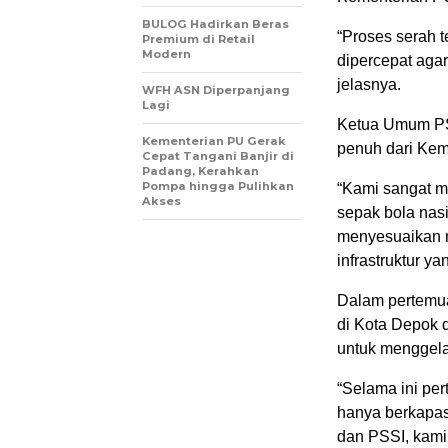
BULOG Hadirkan Beras
“Proses serah 
Premium di Retail
Modern
dipercepat agar
jelasnya.
WFH ASN Diperpanjang
Lagi
Ketua Umum PS
Kementerian PU Gerak
penuh dari Kem
Cepat Tangani Banjir di
Padang, Kerahkan
Pompa hingga Pulihkan
“Kami sangat 
Akses
sepak bola nas
menyesuaikan m
infrastruktur ya
Dalam pertemua
di Kota Depok 
untuk menggela
“Selama ini per
hanya berkapas
dan PSSI, kami