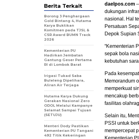
daelpos.com
–
Berita Terkait
dukungan infra
Borong 3 Penghargaan
nasional. Hal 
Gold Bintang 4, Hutama
Karya Buktikan
Persatuan Sepa
Komitmen pada TJSL &
Depok Supian Su
CSR Award BUMN Track
2026
“Kementerian P
Kementerian PU
sepak bola nas
Hadirkan Jembatan
Gantung Geser Pertama
kebutuhan saran
RI di Lombok Barat
Pada kesempata
Irigasi Tukad Saba
Buleleng Dipelihara,
Memorandum of 
Aliran Air Terjaga
memperkuat sin
mencakup berba
Hutama Karya Dukung
Gerakan Nasional Zero
fasilitas olahr
ODOL Melalui Kampanye
Selamat Sampai Tujuan
(SETUJU)
Selain itu, Me
PSSI untuk ber
Menteri Dody Pastikan
mempercepat pr
Kementerian PU Tangani
492 Titik Kekeringan
Kementerian PU