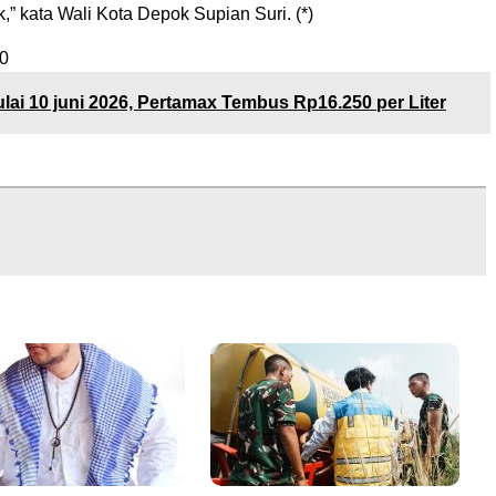
k,” kata Wali Kota Depok Supian Suri. (*)
0
lai 10 juni 2026, Pertamax Tembus Rp16.250 per Liter