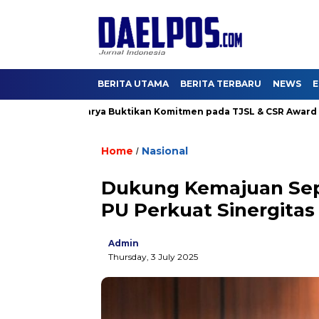
BERITA UTAMA
BERITA TERBARU
NEWS
E
, Hutama Karya Buktikan Komitmen pada TJSL & CSR Award BUMN 
Home
Nasional
/
Dukung Kemajuan Sepa
PU Perkuat Sinergitas
Admin
Thursday, 3 July 2025