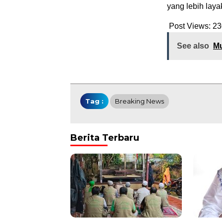
yang lebih laya
Post Views:
23
See also
Mu
Tag :
Breaking News
Berita Terbaru