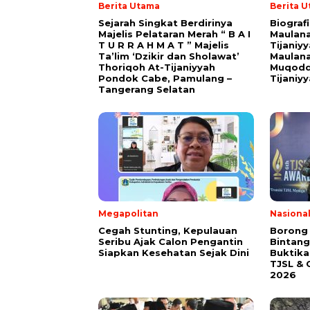
Berita Utama
Berita 
Sejarah Singkat Berdirinya
Biograf
Majelis Pelataran Merah “ B A I
Maulana
T U R R A H M A T ” Majelis
Tijaniy
Ta’lim ‘Dzikir dan Sholawat’
Maulana
Thoriqoh At-Tijaniyyah
Muqodd
Pondok Cabe, Pamulang –
Tijaniy
Tangerang Selatan
Megapolitan
Nasiona
Cegah Stunting, Kepulauan
Borong
Seribu Ajak Calon Pengantin
Bintang
Siapkan Kesehatan Sejak Dini
Buktik
TJSL & 
2026