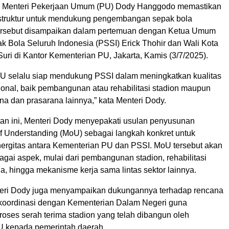
 Menteri Pekerjaan Umum (PU) Dody Hanggodo memastikan
struktur untuk mendukung pengembangan sepak bola
tersebut disampaikan dalam pertemuan dengan Ketua Umum
k Bola Seluruh Indonesia (PSSI) Erick Thohir dan Wali Kota
ri di Kantor Kementerian PU, Jakarta, Kamis (3/7/2025).
U selalu siap mendukung PSSI dalam meningkatkan kualitas
ional, baik pembangunan atau rehabilitasi stadion maupun
a dan prasarana lainnya,” kata Menteri Dody.
n ini, Menteri Dody menyepakati usulan penyusunan
Understanding (MoU) sebagai langkah konkret untuk
ergitas antara Kementerian PU dan PSSI. MoU tersebut akan
gai aspek, mulai dari pembangunan stadion, rehabilitasi
aga, hingga mekanisme kerja sama lintas sektor lainnya.
nteri Dody juga menyampaikan dukungannya terhadap rencana
koordinasi dengan Kementerian Dalam Negeri guna
oses serah terima stadion yang telah dibangun oleh
 kepada pemerintah daerah.