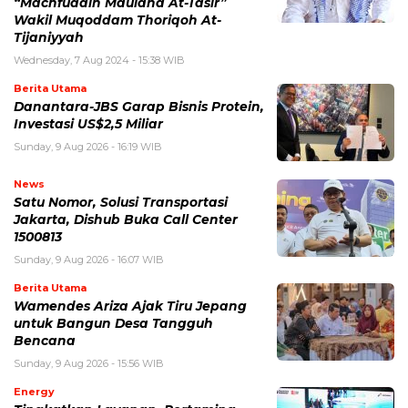
“Machfuddin Maulana At-Tasir”
Wakil Muqoddam Thoriqoh At-
Tijaniyyah
Wednesday, 7 Aug 2024 - 15:38 WIB
Berita Utama
Danantara-JBS Garap Bisnis Protein,
Investasi US$2,5 Miliar
Sunday, 9 Aug 2026 - 16:19 WIB
News
Satu Nomor, Solusi Transportasi
Jakarta, Dishub Buka Call Center
1500813
Sunday, 9 Aug 2026 - 16:07 WIB
Berita Utama
Wamendes Ariza Ajak Tiru Jepang
untuk Bangun Desa Tangguh
Bencana
Sunday, 9 Aug 2026 - 15:56 WIB
Energy