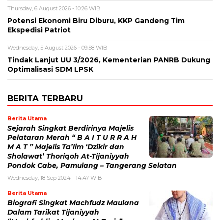
Thursday, 6 August 2026 - 10:26 WIB
Potensi Ekonomi Biru Diburu, KKP Gandeng Tim
Ekspedisi Patriot
Wednesday, 5 August 2026 - 09:58 WIB
Tindak Lanjut UU 3/2026, Kementerian PANRB Dukung
Optimalisasi SDM LPSK
BERITA TERBARU
Berita Utama
Sejarah Singkat Berdirinya Majelis
Pelataran Merah “ B A I T U R R A H
M A T ” Majelis Ta’lim ‘Dzikir dan
Sholawat’ Thoriqoh At-Tijaniyyah
Pondok Cabe, Pamulang – Tangerang Selatan
Wednesday, 18 Sep 2024 - 14:47 WIB
Berita Utama
Biografi Singkat Machfudz Maulana
Dalam Tarikat Tijaniyyah