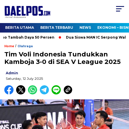
BERITA UTAMA
BERITA TERBARU
NEWS
EKONOMI – BISN
omo Tambah Daya 50 Persen
Dua Siswa MAN IC Serpong Wakili R
/
Home
Olahraga
Tim Voli Indonesia Tundukkan
Kamboja 3-0 di SEA V League 2025
Admin
Saturday, 12 July 2025