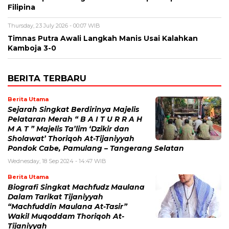
Filipina
Thursday, 23 July 2026 - 00:07 WIB
Timnas Putra Awali Langkah Manis Usai Kalahkan
Kamboja 3-0
BERITA TERBARU
Berita Utama
Sejarah Singkat Berdirinya Majelis
Pelataran Merah “ B A I T U R R A H
M A T ” Majelis Ta’lim ‘Dzikir dan
Sholawat’ Thoriqoh At-Tijaniyyah
Pondok Cabe, Pamulang – Tangerang Selatan
Wednesday, 18 Sep 2024 - 14:47 WIB
Berita Utama
Biografi Singkat Machfudz Maulana
Dalam Tarikat Tijaniyyah
“Machfuddin Maulana At-Tasir”
Wakil Muqoddam Thoriqoh At-
Tijaniyyah