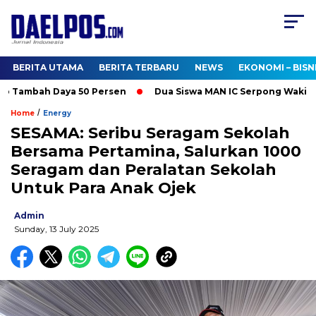
BERITA UTAMA
BERITA TERBARU
NEWS
EKONOMI – BISN
 Tambah Daya 50 Persen
Dua Siswa MAN IC Serpong Wakili RI d
/
Home
Energy
SESAMA: Seribu Seragam Sekolah
Bersama Pertamina, Salurkan 1000
Seragam dan Peralatan Sekolah
Untuk Para Anak Ojek
Admin
Sunday, 13 July 2025