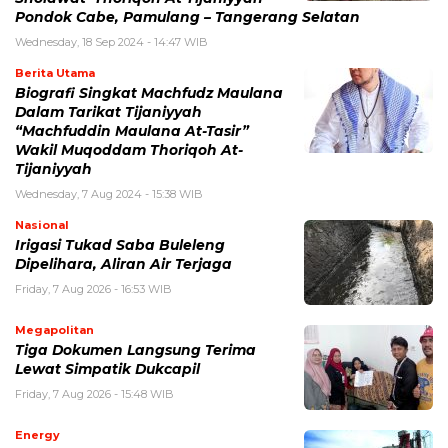
Pondok Cabe, Pamulang – Tangerang Selatan
Wednesday, 18 Sep 2024 - 14:47 WIB
Berita Utama
Biografi Singkat Machfudz Maulana
Dalam Tarikat Tijaniyyah
“Machfuddin Maulana At-Tasir”
Wakil Muqoddam Thoriqoh At-
Tijaniyyah
Wednesday, 7 Aug 2024 - 15:38 WIB
Nasional
Irigasi Tukad Saba Buleleng
Dipelihara, Aliran Air Terjaga
Friday, 7 Aug 2026 - 16:53 WIB
Megapolitan
Tiga Dokumen Langsung Terima
Lewat Simpatik Dukcapil
Friday, 7 Aug 2026 - 15:48 WIB
Energy