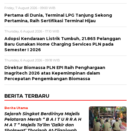
Friday, 7 August 2026 - 09:00 WIB
Pertama di Dunia, Terminal LPG Tanjung Sekong
Pertamina, Raih Sertifikasi Terminal Hijau
Thursday, 6 August 2026 - 17:10 WIB
Adopsi Kendaraan Listrik Tumbuh, 21.865 Pelanggan
Baru Gunakan Home Charging Services PLN pada
Semester I 2026
Thursday, 6 August 2026 - 09:18 WIB
Direktur Biomassa PLN EPI Raih Penghargaan
Inagritech 2026 atas Kepemimpinan dalam
Percepatan Pengembangan Biomassa
BERITA TERBARU
Berita Utama
Sejarah Singkat Berdirinya Majelis
Pelataran Merah “ B A I T U R R A H
M A T ” Majelis Ta’lim ‘Dzikir dan
Sholawat’ Thoriqoh At-Tijaniyyah