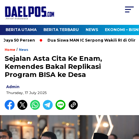
BERITA UTAMA
BERITA TERBARU
NEWS
EKONOMI – BISN
aya 50 Persen
Dua Siswa MAN IC Serpong Wakili RI di Olimpia
/
Home
News
Sejalan Asta Cita Ke Enam,
Kemendes Bakal Replikasi
Program BISA ke Desa
Admin
Thursday, 17 July 2025