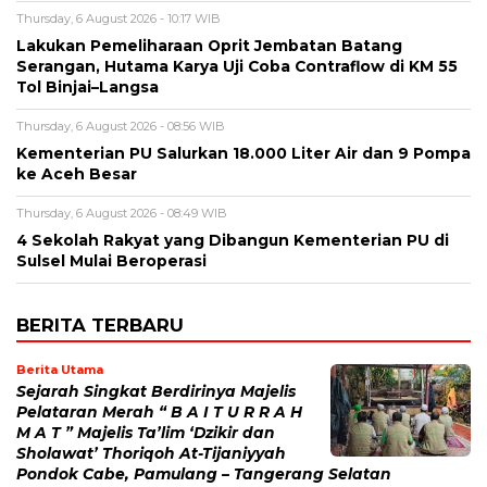
Thursday, 6 August 2026 - 10:17 WIB
Lakukan Pemeliharaan Oprit Jembatan Batang
Serangan, Hutama Karya Uji Coba Contraflow di KM 55
Tol Binjai–Langsa
Thursday, 6 August 2026 - 08:56 WIB
Kementerian PU Salurkan 18.000 Liter Air dan 9 Pompa
ke Aceh Besar
Thursday, 6 August 2026 - 08:49 WIB
4 Sekolah Rakyat yang Dibangun Kementerian PU di
Sulsel Mulai Beroperasi
BERITA TERBARU
Berita Utama
Sejarah Singkat Berdirinya Majelis
Pelataran Merah “ B A I T U R R A H
M A T ” Majelis Ta’lim ‘Dzikir dan
Sholawat’ Thoriqoh At-Tijaniyyah
Pondok Cabe, Pamulang – Tangerang Selatan