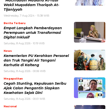
“Machfuddin Maulana At-Tasir”
Wakil Muqoddam Thoriqoh At-
Tijaniyyah
Wednesday, 7 Aug 2024 - 15:38 WIB
Berita Terbaru
Empat Langkah Pemberdayaan
Perempuan untuk Transformasi
Digital Inklusif
Saturday, 8 Aug 2026 - 10:19 WIB
News
Kementerian PU Kerahkan Personel
dan Truk Tangki Air Tangani
Karhutla di Kalteng
Saturday, 8 Aug 2026 - 00:06 WIB
Megapolitan
Cegah Stunting, Kepulauan Seribu
Ajak Calon Pengantin Siapkan
Kesehatan Sejak Dini
Saturday, 8 Aug 2026 - 00:01 WIB
Nasional