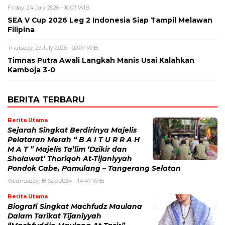
Friday, 24 July 2026 - 10:03 WIB
SEA V Cup 2026 Leg 2 Indonesia Siap Tampil Melawan
Filipina
Thursday, 23 July 2026 - 00:07 WIB
Timnas Putra Awali Langkah Manis Usai Kalahkan
Kamboja 3-0
BERITA TERBARU
Berita Utama
Sejarah Singkat Berdirinya Majelis
Pelataran Merah “ B A I T U R R A H
M A T ” Majelis Ta’lim ‘Dzikir dan
Sholawat’ Thoriqoh At-Tijaniyyah
Pondok Cabe, Pamulang – Tangerang Selatan
Wednesday, 18 Sep 2024 - 14:47 WIB
Berita Utama
Biografi Singkat Machfudz Maulana
Dalam Tarikat Tijaniyyah