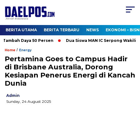
BERITA UTAMA
BERITA TERBARU
NEWS
EKONOMI – BISN
ambah Daya 50 Persen
Dua Siswa MAN IC Serpong Wakili RI di 
/
Home
Energy
Pertamina Goes to Campus Hadir
di Brisbane Australia, Dorong
Kesiapan Penerus Energi di Kancah
Dunia
Admin
Sunday, 24 August 2025