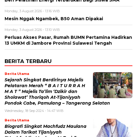
Monday, 3 August 2026 - 13:16 WIB
Mesin Nggak Ngambek, B50 Aman Dipakai
Monday, 3 August 2026 - 13:10 WIB
Perluas Akses Pasar, Rumah BUMN Pertamina Hadirkan
13 UMKM di Jambore Provinsi Sulawesi Tengah
BERITA TERBARU
Berita Utama
Sejarah Singkat Berdirinya Majelis
Pelataran Merah “ B A I T U R R A H
M A T ” Majelis Ta’lim ‘Dzikir dan
Sholawat’ Thoriqoh At-Tijaniyyah
Pondok Cabe, Pamulang – Tangerang Selatan
Wednesday, 18 Sep 2024 - 14:47 WIB
Berita Utama
Biografi Singkat Machfudz Maulana
Dalam Tarikat Tijaniyyah