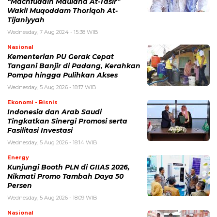
“Machfuddin Maulana At-Tasir”
Wakil Muqoddam Thoriqoh At-
Tijaniyyah
Wednesday, 7 Aug 2024 - 15:38 WIB
Nasional
Kementerian PU Gerak Cepat
Tangani Banjir di Padang, Kerahkan
Pompa hingga Pulihkan Akses
Wednesday, 5 Aug 2026 - 18:17 WIB
Ekonomi - Bisnis
Indonesia dan Arab Saudi
Tingkatkan Sinergi Promosi serta
Fasilitasi Investasi
Wednesday, 5 Aug 2026 - 18:14 WIB
Energy
Kunjungi Booth PLN di GIIAS 2026,
Nikmati Promo Tambah Daya 50
Persen
Wednesday, 5 Aug 2026 - 18:09 WIB
Nasional