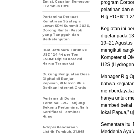
Emisi, Capaian Semester
program Corpor
I Tembus 118%
pelatihan dan s
Rig PDSI#11.2/
Pertamina Perkuat
Kemitraan Strategis
Lewat SRM Summit 2026,
Kegiatan ini be
Dorong Rantai Pasok
yang Tangguh dan
digelar pada 13
Berkelanjutan
19–21 Agustus 
mengikuti rangk
HBA Batubara Turun ke
USD 124,44 per Ton,
Kompetensi OMB
ESDM: Dipicu Koreksi
Harga Transaksi
H2S (Hydrogen S
Dukung Penguatan Desa
Manager Rig Ope
Digital di Banjar
Kepisah, PLN Icon Plus
bahwa kegiatan
Berikan Internet Gratis
memberdayakan 
hanya untuk me
Pertama di Dunia,
Terminal LPG Tanjung
memberi bekal k
Sekong Pertamina, Raih
Sertifikasi Terminal
lokal Papua,” u
Hijau
Sementara itu,
Adopsi Kendaraan
Meddenia Ayu W
Listrik Tumbuh, 21.865