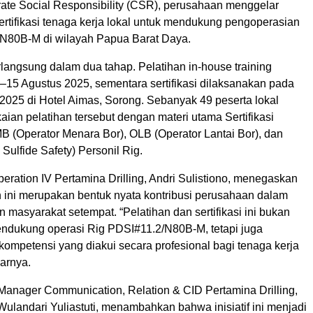
ate Social Responsibility (CSR), perusahaan menggelar
ertifikasi tenaga kerja lokal untuk mendukung pengoperasian
N80B-M di wilayah Papua Barat Daya.
rlangsung dalam dua tahap. Pelatihan in-house training
–15 Agustus 2025, sementara sertifikasi dilaksanakan pada
2025 di Hotel Aimas, Sorong. Sebanyak 49 peserta lokal
aian pelatihan tersebut dengan materi utama Sertifikasi
 (Operator Menara Bor), OLB (Operator Lantai Bor), dan
ulfide Safety) Personil Rig.
ration IV Pertamina Drilling, Andri Sulistiono, menegaskan
 ini merupakan bentuk nyata kontribusi perusahaan dalam
masyarakat setempat. “Pelatihan dan sertifikasi ini bukan
ndukung operasi Rig PDSI#11.2/N80B-M, tetapi juga
ompetensi yang diakui secara profesional bagi tenaga kerja
jarnya.
 Manager Communication, Relation & CID Pertamina Drilling,
ulandari Yuliastuti, menambahkan bahwa inisiatif ini menjadi