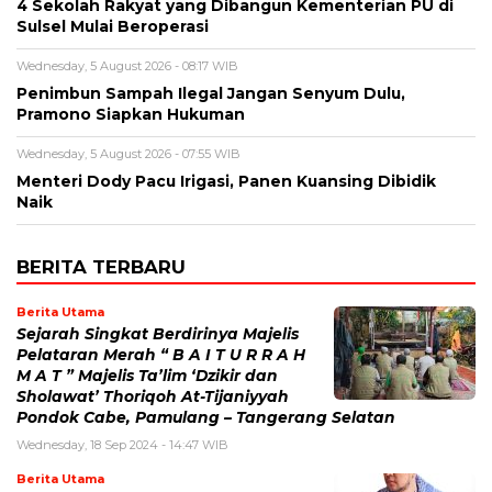
4 Sekolah Rakyat yang Dibangun Kementerian PU di
Sulsel Mulai Beroperasi
Wednesday, 5 August 2026 - 08:17 WIB
Penimbun Sampah Ilegal Jangan Senyum Dulu,
Pramono Siapkan Hukuman
Wednesday, 5 August 2026 - 07:55 WIB
Menteri Dody Pacu Irigasi, Panen Kuansing Dibidik
Naik
BERITA TERBARU
Berita Utama
Sejarah Singkat Berdirinya Majelis
Pelataran Merah “ B A I T U R R A H
M A T ” Majelis Ta’lim ‘Dzikir dan
Sholawat’ Thoriqoh At-Tijaniyyah
Pondok Cabe, Pamulang – Tangerang Selatan
Wednesday, 18 Sep 2024 - 14:47 WIB
Berita Utama