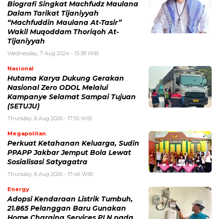
Biografi Singkat Machfudz Maulana
Dalam Tarikat Tijaniyyah
“Machfuddin Maulana At-Tasir”
Wakil Muqoddam Thoriqoh At-
Tijaniyyah
Wednesday, 7 Aug 2024 - 15:38 WIB
Nasional
Hutama Karya Dukung Gerakan
Nasional Zero ODOL Melalui
Kampanye Selamat Sampai Tujuan
(SETUJU)
Thursday, 6 Aug 2026 - 17:55 WIB
Megapolitan
Perkuat Ketahanan Keluarga, Sudin
PPAPP Jakbar Jemput Bola Lewat
Sosialisasi Satyagatra
Thursday, 6 Aug 2026 - 17:46 WIB
Energy
Adopsi Kendaraan Listrik Tumbuh,
21.865 Pelanggan Baru Gunakan
Home Charging Services PLN pada