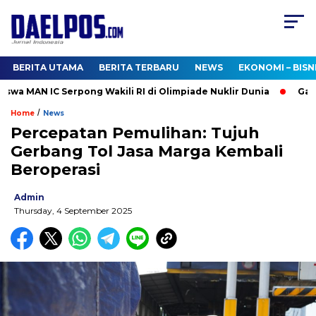
BERITA UTAMA
BERITA TERBARU
NEWS
EKONOMI – BISN
a MAN IC Serpong Wakili RI di Olimpiade Nuklir Dunia
Gaspol
/
Home
News
Percepatan Pemulihan: Tujuh
Gerbang Tol Jasa Marga Kembali
Beroperasi
Admin
Thursday, 4 September 2025