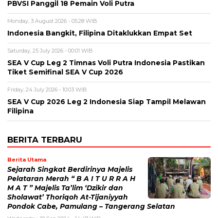
PBVSI Panggil 18 Pemain Voli Putra
Monday, 3 August 2026 - 05:28 WIB
Indonesia Bangkit, Filipina Ditaklukkan Empat Set
Saturday, 25 July 2026 - 00:01 WIB
SEA V Cup Leg 2 Timnas Voli Putra Indonesia Pastikan
Tiket Semifinal SEA V Cup 2026
Friday, 24 July 2026 - 10:03 WIB
SEA V Cup 2026 Leg 2 Indonesia Siap Tampil Melawan
Filipina
BERITA TERBARU
Berita Utama
Sejarah Singkat Berdirinya Majelis
Pelataran Merah “ B A I T U R R A H
M A T ” Majelis Ta’lim ‘Dzikir dan
Sholawat’ Thoriqoh At-Tijaniyyah
Pondok Cabe, Pamulang – Tangerang Selatan