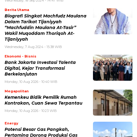
Wednesday, 18 Sep 2024 - 14:47 WIB
Berita Utama
Biografi Singkat Machfudz Maulana
Dalam Tarikat Tijaniyyah
“Machfuddin Maulana At-Tasir”
Wakil Muqoddam Thoriqoh At-
Tijaniyyah
Wednesday, 7 Aug 2024 - 15:38 WIB
Ekonomi - Bisnis
Bank Jakarta Investasi Talenta
Digital, Kejar Transformasi
Berkelanjutan
Monday, 10 Aug 2026 - 10:40 WIB
Megapolitan
Kemenkeu Bidik Pemilik Rumah
Kontrakan, Cuan Sewa Terpantau
Monday, 10 Aug 2026 - 10:23 WIB
Energy
Potensi Besar Gas Pangkah,
Pertamina Dorong Produksi Gas