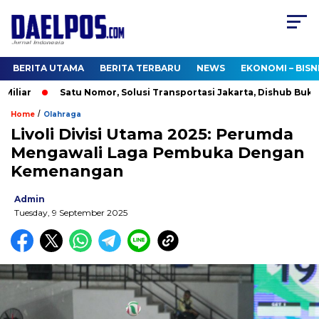
BERITA UTAMA
BERITA TERBARU
NEWS
EKONOMI – BISN
liar
Satu Nomor, Solusi Transportasi Jakarta, Dishub Buka Ca
/
Home
Olahraga
Livoli Divisi Utama 2025: Perumda
Mengawali Laga Pembuka Dengan
Kemenangan
Admin
Tuesday, 9 September 2025