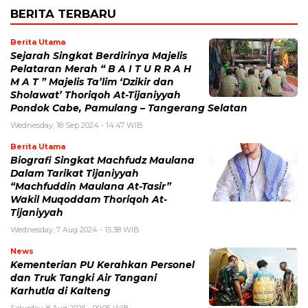
BERITA TERBARU
Berita Utama
Sejarah Singkat Berdirinya Majelis
Pelataran Merah “ B A I T U R R A H
M A T ” Majelis Ta’lim ‘Dzikir dan
Sholawat’ Thoriqoh At-Tijaniyyah
Pondok Cabe, Pamulang – Tangerang Selatan
Wednesday, 18 Sep 2024 - 14:47 WIB
Berita Utama
Biografi Singkat Machfudz Maulana
Dalam Tarikat Tijaniyyah
“Machfuddin Maulana At-Tasir”
Wakil Muqoddam Thoriqoh At-
Tijaniyyah
Wednesday, 7 Aug 2024 - 15:38 WIB
News
Kementerian PU Kerahkan Personel
dan Truk Tangki Air Tangani
Karhutla di Kalteng