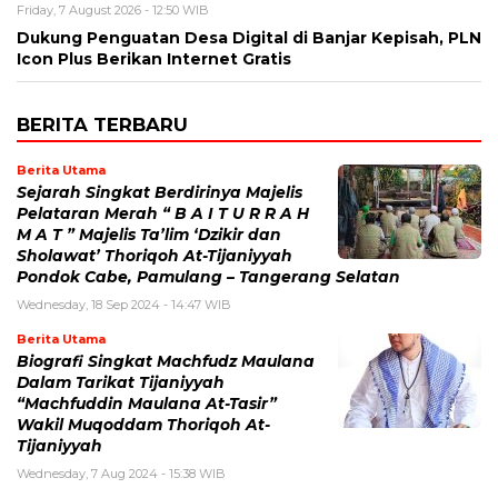
Friday, 7 August 2026 - 12:50 WIB
Dukung Penguatan Desa Digital di Banjar Kepisah, PLN
Icon Plus Berikan Internet Gratis
BERITA TERBARU
Berita Utama
Sejarah Singkat Berdirinya Majelis
Pelataran Merah “ B A I T U R R A H
M A T ” Majelis Ta’lim ‘Dzikir dan
Sholawat’ Thoriqoh At-Tijaniyyah
Pondok Cabe, Pamulang – Tangerang Selatan
Wednesday, 18 Sep 2024 - 14:47 WIB
Berita Utama
Biografi Singkat Machfudz Maulana
Dalam Tarikat Tijaniyyah
“Machfuddin Maulana At-Tasir”
Wakil Muqoddam Thoriqoh At-
Tijaniyyah
Wednesday, 7 Aug 2024 - 15:38 WIB