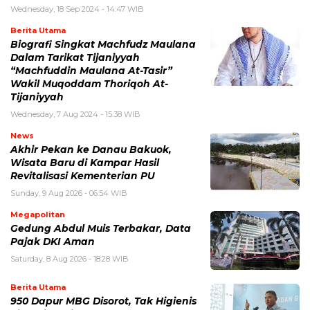
Wednesday, 18 Sep 2024 - 14:47 WIB
Berita Utama
Biografi Singkat Machfudz Maulana
Dalam Tarikat Tijaniyyah
“Machfuddin Maulana At-Tasir”
Wakil Muqoddam Thoriqoh At-
Tijaniyyah
Wednesday, 7 Aug 2024 - 15:38 WIB
News
Akhir Pekan ke Danau Bakuok,
Wisata Baru di Kampar Hasil
Revitalisasi Kementerian PU
Sunday, 9 Aug 2026 - 06:54 WIB
Megapolitan
Gedung Abdul Muis Terbakar, Data
Pajak DKI Aman
Saturday, 8 Aug 2026 - 18:28 WIB
Berita Utama
950 Dapur MBG Disorot, Tak Higienis