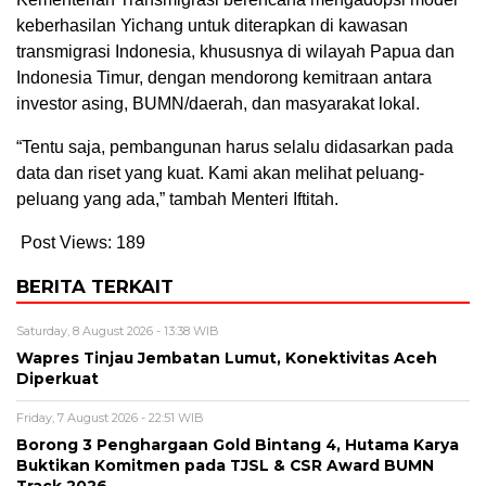
keberhasilan Yichang untuk diterapkan di kawasan
transmigrasi Indonesia, khususnya di wilayah Papua dan
Indonesia Timur, dengan mendorong kemitraan antara
investor asing, BUMN/daerah, dan masyarakat lokal.
“Tentu saja, pembangunan harus selalu didasarkan pada
data dan riset yang kuat. Kami akan melihat peluang-
peluang yang ada,” tambah Menteri Iftitah.
Post Views:
189
BERITA TERKAIT
Saturday, 8 August 2026 - 13:38 WIB
Wapres Tinjau Jembatan Lumut, Konektivitas Aceh
Diperkuat
Friday, 7 August 2026 - 22:51 WIB
Borong 3 Penghargaan Gold Bintang 4, Hutama Karya
Buktikan Komitmen pada TJSL & CSR Award BUMN
Track 2026