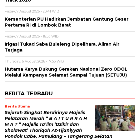
Friday, 7 August 2026 - 20:41 WIB
Kementerian PU Hadirkan Jembatan Gantung Geser
Pertama RI di Lombok Barat
Friday, 7 August 2026 - 16:53 WIB
Irigasi Tukad Saba Buleleng Dipelihara, Aliran Air
Terjaga
Thursday, 6 August 2026 - 17:55 WIB
Hutama Karya Dukung Gerakan Nasional Zero ODOL
Melalui Kampanye Selamat Sampai Tujuan (SETUJU)
BERITA TERBARU
Berita Utama
Sejarah Singkat Berdirinya Majelis
Pelataran Merah “ B A I T U R R A H
M A T ” Majelis Ta’lim ‘Dzikir dan
Sholawat’ Thoriqoh At-Tijaniyyah
Pondok Cabe, Pamulang – Tangerang Selatan