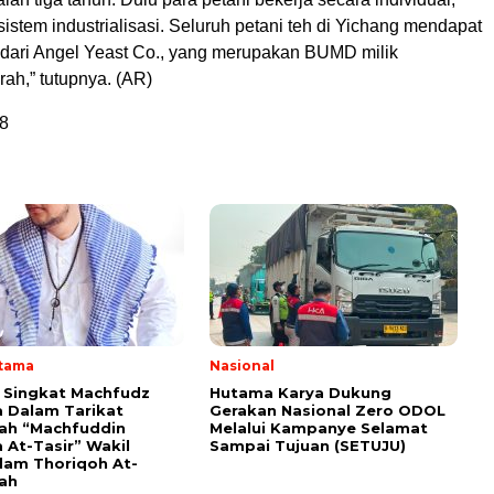
 sistem industrialisasi. Seluruh petani teh di Yichang mendapat
ari Angel Yeast Co., yang merupakan BUMD milik
ah,” tutupnya. (AR)
8
Utama
Nasional
i Singkat Machfudz
Hutama Karya Dukung
 Dalam Tarikat
Gerakan Nasional Zero ODOL
yah “Machfuddin
Melalui Kampanye Selamat
 At-Tasir” Wakil
Sampai Tujuan (SETUJU)
am Thoriqoh At-
yah