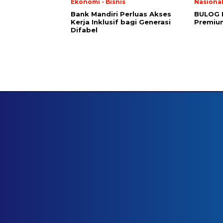
Ekonomi - Bisnis
Nasiona
Bank Mandiri Perluas Akses
BULOG 
Kerja Inklusif bagi Generasi
Premium
Difabel