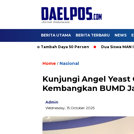
BERITA UTAMA
BERITA TERBARU
NEWS
E
Nikmati Promo Tambah Daya 50 Persen
Dua Siswa MAN IC Serpon
Home
Nasional
/
Kunjungi Angel Yeast 
Kembangkan BUMD Jad
Admin
Wednesday, 15 October 2025