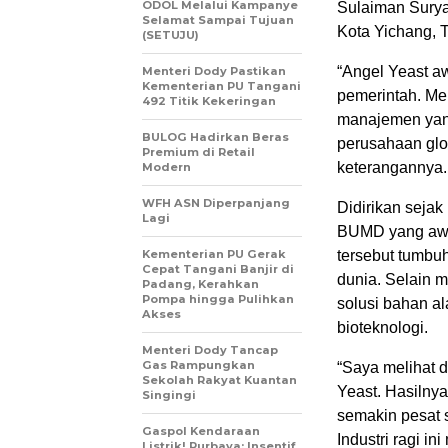
ODOL Melalui Kampanye
Sulaiman Surya
Selamat Sampai Tujuan
Kota Yichang, T
(SETUJU)
“Angel Yeast 
Menteri Dody Pastikan
Kementerian PU Tangani
pemerintah. Me
492 Titik Kekeringan
manajemen yan
BULOG Hadirkan Beras
perusahaan glob
Premium di Retail
keterangannya.
Modern
WFH ASN Diperpanjang
Didirikan sejak
Lagi
BUMD yang awal
Kementerian PU Gerak
tersebut tumbuh
Cepat Tangani Banjir di
dunia. Selain 
Padang, Kerahkan
Pompa hingga Pulihkan
solusi bahan al
Akses
bioteknologi.
Menteri Dody Tancap
Gas Rampungkan
“Saya melihat d
Sekolah Rakyat Kuantan
Yeast. Hasilnya
Singingi
semakin pesat 
Gaspol Kendaraan
Industri ragi i
Listrik! Purbaya: Insentif