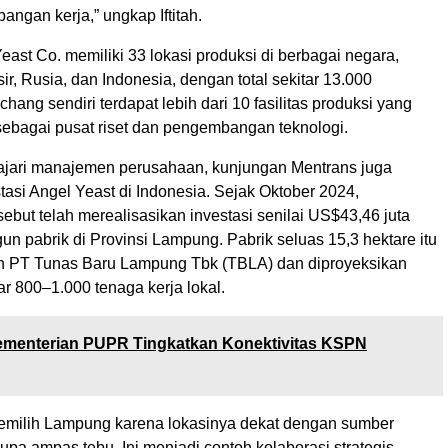
pangan kerja,” ungkap Iftitah.
Yeast Co. memiliki 33 lokasi produksi di berbagai negara,
ir, Rusia, dan Indonesia, dengan total sekitar 13.000
chang sendiri terdapat lebih dari 10 fasilitas produksi yang
 sebagai pusat riset dan pengembangan teknologi.
jari manajemen perusahaan, kunjungan Mentrans juga
tasi Angel Yeast di Indonesia. Sejak Oktober 2024,
ebut telah merealisasikan investasi senilai US$43,46 juta
n pabrik di Provinsi Lampung. Pabrik seluas 15,3 hektare itu
n PT Tunas Baru Lampung Tbk (TBLA) dan diproyeksikan
r 800–1.000 tenaga kerja lokal.
menterian PUPR Tingkatkan Konektivitas KSPN
emilih Lampung karena lokasinya dekat dengan sumber
pa ampas tebu. Ini menjadi contoh kolaborasi strategis