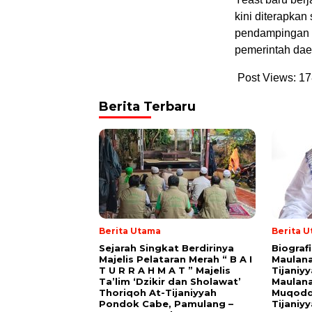
kini diterapkan
pendampingan d
pemerintah daer
Post Views:
17
Berita Terbaru
Berita Utama
Berita 
Sejarah Singkat Berdirinya
Biograf
Majelis Pelataran Merah “ B A I
Maulana
T U R R A H M A T ” Majelis
Tijaniy
Ta’lim ‘Dzikir dan Sholawat’
Maulana
Thoriqoh At-Tijaniyyah
Muqodd
Pondok Cabe, Pamulang –
Tijaniy