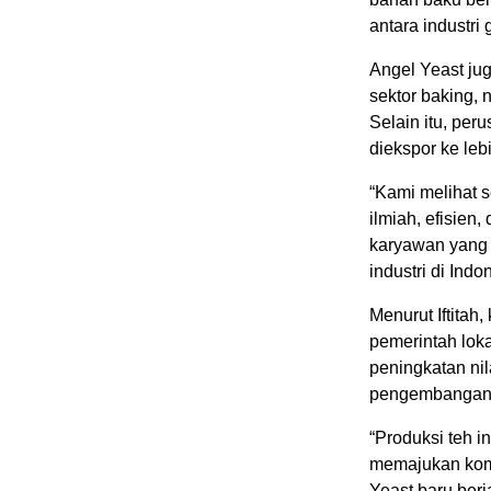
antara industri 
Angel Yeast ju
sektor baking, 
Selain itu, per
diekspor ke leb
“Kami melihat s
ilmiah, efisien
karyawan yang 
industri di Ind
Menurut Iftitah
pemerintah lok
peningkatan nil
pengembangan t
“Produksi teh i
memajukan komo
Yeast baru berj