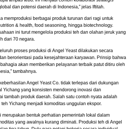
global dan potensi daerah di Indonesia,” jelas Iftitah.
ga memproduksi berbagai produk turunan dari ragi untuk
nutrition & health, food seasoning, hingga biotechnology.
usahaan ini turut mengelola produksi teh dan olahan jeruk yang
ih dari 70 negara.
eluruh proses produksi di Angel Yeast dilakukan secara
, dan berorientasi pada kesejahteraan karyawan. Prinsip bahwa
bahagia akan memberikan pelayanan terbaik patut ditiru oleh
onesia,” tambahnya.
, keberhasilan Angel Yeast Co. tidak terlepas dari dukungan
al Yichang yang konsisten mendorong inovasi dan
ai tambah produk daerah. Salah satu contoh nyata adalah
eh Yichang menjadi komoditas unggulan ekspor.
ni merupakan bentuk perhatian pemerintah lokal dalam
ditas yang awalnya kurang diminati. Produksi teh di Angel
alan tiga tahun. Dulu para petani bekerja secara individual,