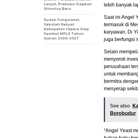
Lanjut, Prabowo Siapkan
lebih banyak la
Stimulus Baru
Saat ini Angel 
Sudah Fungsional,
termasuk di Mes
Sekolah Rakyat
Kabupaten Jepara Siap
karyawan. Di Yi
Sambut MPLS Tahun
Ajaran 2026-2027
juga berfungsi
Selain mempela
menyoroti inves
perusahaan ters
untuk membangu
bermitra denga
menyerap sekita
See also
Ke
Borobudur
“Angel Yeast m
bahan baku beru