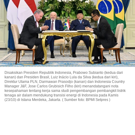
Disaksikan Presiden Republik Indonesia, Prabowo Subianto (kedua dari
kanan) dan Presiden Brasil, Luiz Inácio Lula da Silva (kedua dari kiri),
Direktur Utama PLN, Darmawan Prasodjo (kanan) dan Indonesia Country
Manager J&F, Jose Carlos Grubisich Filho (kiri) menandatangani nota
kesepahaman tentang kerja sama studi pengembangan pembangkit listrik
tenaga air dalam mendukung transisi energi di Indonesia pada Kamis
(23/10) di Istana Merdeka, Jakarta. ( Sumber foto: BPMI Setpres )