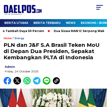
BERITA UTAMA
BERITA TERBARU
NEWS
EKONOMI – BISN
o Tambah Daya 50 Persen
Dua Siswa MAN IC Serpong Wakili RI 
/
Home
Energy
PLN dan J&F S.A Brasil Teken MoU
di Depan Dua Presiden, Sepakat
Kembangkan PLTA di Indonesia
Admin
Friday, 24 October 2025