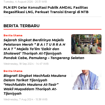
Tuesday, 4 August 2026 - 20:31 WIB
PLN EPI Gelar Konsultasi Publik AMDAL Fasilitas
Regasifikasi LNG, Perkuat Transisi Energi di NTB
BERITA TERBARU
Berita Utama
Sejarah Singkat Berdirinya Majelis
Pelataran Merah “ B A I T U R R A H
M A T ” Majelis Ta’lim ‘Dzikir dan
Sholawat’ Thoriqoh At-Tijaniyyah
Pondok Cabe, Pamulang – Tangerang Selatan
Wednesday, 18 Sep 2024 - 14:47 WIB
Berita Utama
Biografi Singkat Machfudz Maulana
Dalam Tarikat Tijaniyyah
“Machfuddin Maulana At-Tasir”
Wakil Muqoddam Thoriqoh At-
Tijaniyyah
Wednesday, 7 Aug 2024 - 15:38 WIB