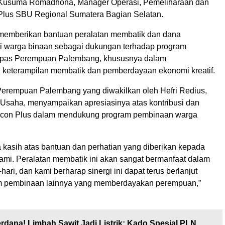
 Kusuma Romadhona, Manager Operasi, Pemeliharaan dan
Plus SBU Regional Sumatera Bagian Selatan.
memberikan bantuan peralatan membatik dan dana
 warga binaan sebagai dukungan terhadap program
apas Perempuan Palembang, khususnya dalam
eterampilan membatik dan pemberdayaan ekonomi kreatif.
erempuan Palembang yang diwakilkan oleh Hefri Redius,
Usaha, menyampaikan apresiasinya atas kontribusi dan
 Icon Plus dalam mendukung program pembinaan warga
a kasih atas bantuan dan perhatian yang diberikan kepada
ami. Peralatan membatik ini akan sangat bermanfaat dalam
hari, dan kami berharap sinergi ini dapat terus berlanjut
am pembinaan lainnya yang memberdayakan perempuan,”
rdana! Limbah Sawit Jadi Listrik: Kado Spesial PLN