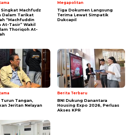
Utama
Megapolitan
i Singkat Machfudz
Tiga Dokumen Langsung
 Dalam Tarikat
Terima Lewat Simpatik
yah “Machfuddin
Dukcapil
 At-Tasir” Wakil
am Thoriqoh At-
yah
Utama
Berita Terbaru
 Turun Tangan,
BNI Dukung Danantara
an Jeritan Nelayan
Housing Expo 2026, Perluas
Akses KPR