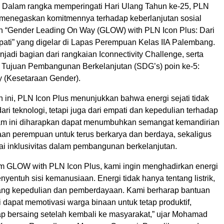
 Dalam rangka memperingati Hari Ulang Tahun ke-25, PLN
s menegaskan komitmennya terhadap keberlanjutan sosial
an “Gender Leading On Way (GLOW) with PLN Icon Plus: Dari
pati” yang digelar di Lapas Perempuan Kelas IIA Palembang.
njadi bagian dari rangkaian Iconnectivity Challenge, serta
 Tujuan Pembangunan Berkelanjutan (SDG’s) poin ke-5:
y (Kesetaraan Gender).
n ini, PLN Icon Plus menunjukkan bahwa energi sejati tidak
ari teknologi, tetapi juga dari empati dan kepedulian terhadap
am ini diharapkan dapat menumbuhkan semangat kemandirian
aan perempuan untuk terus berkarya dan berdaya, sekaligus
ai inklusivitas dalam pembangunan berkelanjutan.
am GLOW with PLN Icon Plus, kami ingin menghadirkan energi
yentuh sisi kemanusiaan. Energi tidak hanya tentang listrik,
ntang kepedulian dan pemberdayaan. Kami berharap bantuan
i dapat memotivasi warga binaan untuk tetap produktif,
iap bersaing setelah kembali ke masyarakat,” ujar Mohamad