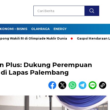
KONOMI – BISNIS
OLAHRAGA
ENERGY
kili RI di Olimpiade Nuklir Dunia
Gaspol Kendaraan Listrik! 
on Plus: Dukung Perempuan
 di Lapas Palembang