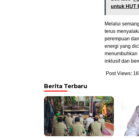
untuk HUT R
Melalui semang
terus menyala
perempuan dan 
energi yang dic
menumbuhkan h
inklusif dan be
Post Views:
16
Berita Terbaru