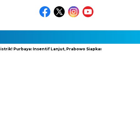
Purbaya: Insentif Lanjut, Prabowo Siapkan Stimulus Baru
Infr