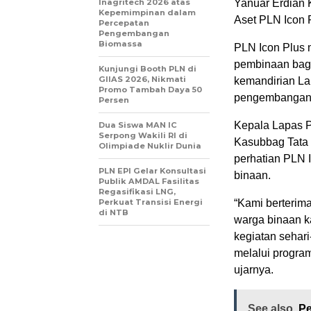
Inagritech 2026 atas
Yanuar Erdian
Kepemimpinan dalam
Aset PLN Icon 
Percepatan
Pengembangan
Biomassa
PLN Icon Plus 
pembinaan bagi
Kunjungi Booth PLN di
GIIAS 2026, Nikmati
kemandirian L
Promo Tambah Daya 50
pengembangan k
Persen
Kepala Lapas P
Dua Siswa MAN IC
Serpong Wakili RI di
Kasubbag Tata 
Olimpiade Nuklir Dunia
perhatian PLN
PLN EPI Gelar Konsultasi
binaan.
Publik AMDAL Fasilitas
Regasifikasi LNG,
Perkuat Transisi Energi
“Kami berterim
di NTB
warga binaan k
kegiatan sehari-
melalui progr
ujarnya.
See also
Pe