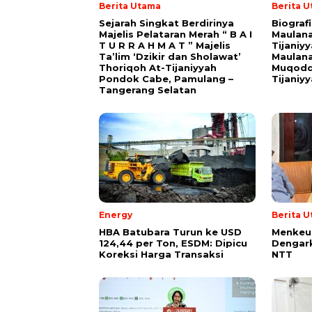
Berita Utama
Berita 
Sejarah Singkat Berdirinya
Biograf
Majelis Pelataran Merah “ B A I
Maulana
T U R R A H M A T ” Majelis
Tijaniy
Ta’lim ‘Dzikir dan Sholawat’
Maulana
Thoriqoh At-Tijaniyyah
Muqodd
Pondok Cabe, Pamulang –
Tijaniy
Tangerang Selatan
Energy
Berita 
HBA Batubara Turun ke USD
Menkeu
124,44 per Ton, ESDM: Dipicu
Dengark
Koreksi Harga Transaksi
NTT