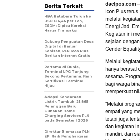
daelpos.com
–
Berita Terkait
Icon Plus teru
HBA Batubara Turun ke
melalui kegiat
USD 124,44 per Ton,
ESDM: Dipicu Koreksi
Energi Jadi Em
Harga Transaksi
Kegiatan ini me
sejalan dengan
Dukung Penguatan Desa
Digital di Banjar
Gender Equalit
Kepisah, PLN Icon Plus
Berikan Internet Gratis
Melalui kegiata
Pertama di Dunia,
hanya berasal d
Terminal LPG Tanjung
sesama. Progr
Sekong Pertamina, Raih
Sertifikasi Terminal
bagi warga bin
Hijau
memperkuat nil
Adopsi Kendaraan
Listrik Tumbuh, 21.865
“Melalui progr
Pelanggan Baru
Gunakan Home
empati yang men
Charging Services PLN
tetapi juga te
pada Semester I 2026
dan kegiatan in
Direktur Biomassa PLN
mandiri, dan s
EPI Raih Penghargaan