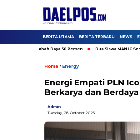
BERITA UTAMA
BERITA TERBARU
NEWS
E
ti Promo Tambah Daya 50 Persen
Dua Siswa MAN IC Serpong Wa
Home
Energy
/
Energi Empati PLN Ic
Berkarya dan Berdaya
Admin
Tuesday, 28 October 2025