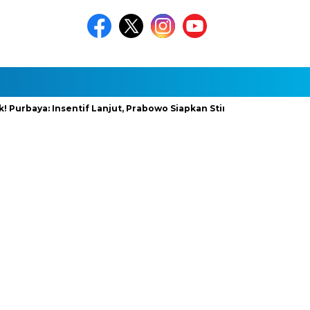
aya: Insentif Lanjut, Prabowo Siapkan Stimulus Baru
InfraNex