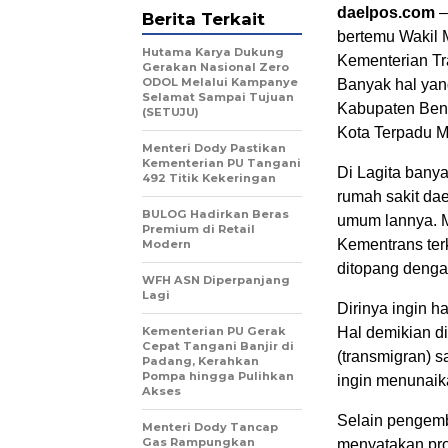
daelpos.com
–
Berita Terkait
bertemu Wakil 
Hutama Karya Dukung
Kementerian Tra
Gerakan Nasional Zero
ODOL Melalui Kampanye
Banyak hal yan
Selamat Sampai Tujuan
Kabupaten Beng
(SETUJU)
Kota Terpadu M
Menteri Dody Pastikan
Kementerian PU Tangani
Di Lagita banya
492 Titik Kekeringan
rumah sakit dae
BULOG Hadirkan Beras
umum lannya. 
Premium di Retail
Kementrans terk
Modern
ditopang denga
WFH ASN Diperpanjang
Lagi
Dirinya ingin h
Kementerian PU Gerak
Hal demikian d
Cepat Tangani Banjir di
(transmigran) 
Padang, Kerahkan
Pompa hingga Pulihkan
ingin menunaika
Akses
Selain pengemb
Menteri Dody Tancap
Gas Rampungkan
menyatakan pro