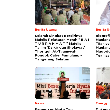
Berita Utama
Berita 
Sejarah Singkat Berdirinya
Biograf
Majelis Pelataran Merah “ B A I
Maulana
T U R R A H M A T ” Majelis
Tijaniy
Ta’lim ‘Dzikir dan Sholawat’
Maulana
Thoriqoh At-Tijaniyyah
Muqodd
Pondok Cabe, Pamulang –
Tijaniy
Tangerang Selatan
News
Energy
Kemenkes Minta Tim
Dukung