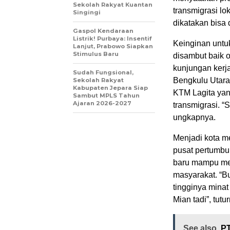
Sekolah Rakyat Kuantan
transmigrasi l
Singingi
dikatakan bisa 
Gaspol Kendaraan
Listrik! Purbaya: Insentif
Keinginan unt
Lanjut, Prabowo Siapkan
Stimulus Baru
disambut baik 
kunjungan kerj
Sudah Fungsional,
Bengkulu Utara
Sekolah Rakyat
Kabupaten Jepara Siap
KTM Lagita yan
Sambut MPLS Tahun
Ajaran 2026-2027
transmigrasi. “
ungkapnya.
Menjadi kota m
pusat pertumbu
baru mampu me
masyarakat. “B
tingginya minat
Mian tadi”, tutu
See also
PT