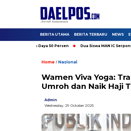
BERITA UTAMA
BERITA TERBARU
NEWS
E
romo Tambah Daya 50 Persen
Dua Siswa MAN IC Serpong Wakili
Home
Nasional
/
Wamen Viva Yoga: Tra
Umroh dan Naik Haji T
Admin
Wednesday, 29 October 2025