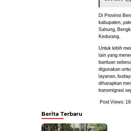
Di Provinsi Ben
kabupaten, yak
Sahung, Bengku
Kedurang.
Untuk lebih me
lain yang mene
bantuan sebesa
digunakan untuk
layanan, budaya
diharapkan men
transmigrasi se
Post Views:
18
Berita Terbaru