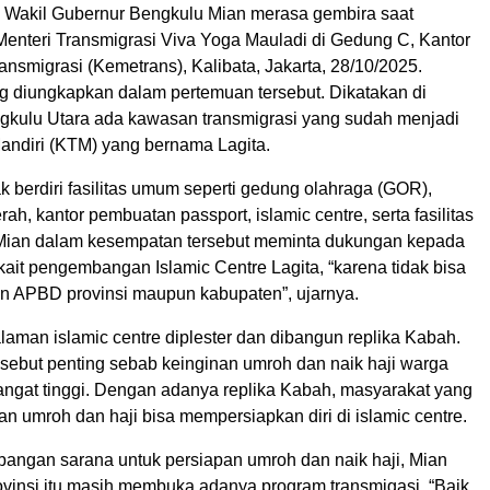
 Wakil Gubernur Bengkulu Mian merasa gembira saat
Menteri Transmigrasi Viva Yoga Mauladi di Gedung C, Kantor
nsmigrasi (Kemetrans), Kalibata, Jakarta, 28/10/2025.
g diungkapkan dalam pertemuan tersebut. Dikatakan di
kulu Utara ada kawasan transmigrasi yang sudah menjadi
andiri (KTM) yang bernama Lagita.
k berdiri fasilitas umum seperti gedung olahraga (GOR),
rah, kantor pembuatan passport, islamic centre, serta fasilitas
Mian dalam kesempatan tersebut meminta dukungan kepada
ait pengembangan Islamic Centre Lagita, “karena tidak bisa
n APBD provinsi maupun kabupaten”, ujarnya.
alaman islamic centre diplester dan dibangun replika Kabah.
isebut penting sebab keinginan umroh dan naik haji warga
sangat tinggi. Dengan adanya replika Kabah, masyarakat yang
n umroh dan haji bisa mempersiapkan diri di islamic centre.
angan sarana untuk persiapan umroh dan naik haji, Mian
vinsi itu masih membuka adanya program transmigasi. “Baik