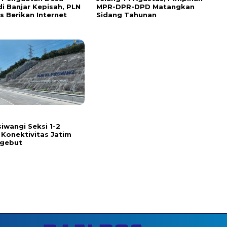
di Banjar Kepisah, PLN
MPR-DPR-DPD Matangkan
us Berikan Internet
Sidang Tahunan
siwangi Seksi 1-2
 Konektivitas Jatim
Ngebut