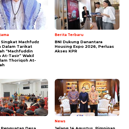
Utama
Berita Terbaru
i Singkat Machfudz
BNI Dukung Danantara
 Dalam Tarikat
Housing Expo 2026, Perluas
yah “Machfuddin
Akses KPR
 At-Tasir” Wakil
am Thoriqoh At-
yah
News
 Penguatan Desa
Jelang 14 Agustus, Pimpinan