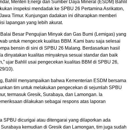
tandar, Menteri Energi dan Sumber Daya Mineral (ESDM) Bahlil
kukan inspeksi mendadak ke SPBU 26 Pertamina Asrikaton,
 Jawa Timur. Kunjungan dadakan ini diharapkan memberi
si lapangan yang lebih akurat.
Balai Besar Pengujian Minyak dan Gas Bumi (Lemigas) yang
wab untuk mengecek kualitas BBM. Kami baru saja selesai
mpa bensin di sini di SPBU 26 Malang. Berdasarkan hasil
a dinyatakan kualitas minyaknya sesuai standar dan baik
n,” ujar Bahlil usai pengecekan kualitas BBM di SPBU 26,
29/10).
ang, Bahlil menyampaikan bahwa Kementerian ESDM bersama
unkan tim untuk melakukan pengecekan di sejumlah SPBU
mur, termasuk Gresik, Surabaya, dan Lamongan. Ia
eriksaan dilakukan sebagai respons atas laporan
a SPBU dicurigai atau ditengarai yang dilaporkan ada
i Surabaya kemudian di Gresik dan Lamongan, tim juga sudah