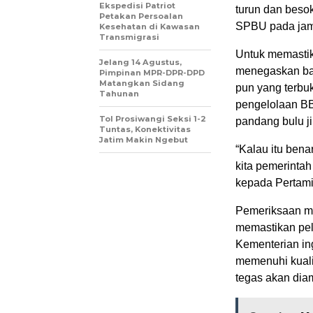
Ekspedisi Patriot
turun dan beso
Petakan Persoalan
SPBU pada jam 1
Kesehatan di Kawasan
Transmigrasi
Untuk memastika
Jelang 14 Agustus,
menegaskan bah
Pimpinan MPR-DPR-DPD
Matangkan Sidang
pun yang terbu
Tahunan
pengelolaan BB
Tol Prosiwangi Seksi 1-2
pandang bulu j
Tuntas, Konektivitas
Jatim Makin Ngebut
“Kalau itu bena
kita pemerinta
kepada Pertamin
Pemeriksaan me
memastikan pel
Kementerian in
memenuhi kualif
tegas akan diam