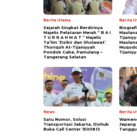
Berita Utama
Berita 
Sejarah Singkat Berdirinya
Biograf
Majelis Pelataran Merah “ B A I
Maulana
T U R R A H M A T ” Majelis
Tijaniy
Ta’lim ‘Dzikir dan Sholawat’
Maulana
Thoriqoh At-Tijaniyyah
Muqodd
Pondok Cabe, Pamulang –
Tijaniy
Tangerang Selatan
News
Berita 
Satu Nomor, Solusi
Wamende
Transportasi Jakarta, Dishub
Jepang
Buka Call Center 1500813
Tanggu