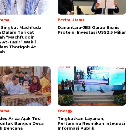
Utama
Berita Utama
i Singkat Machfudz
Danantara-JBS Garap Bisnis
 Dalam Tarikat
Protein, Investasi US$2,5 Miliar
yah “Machfuddin
 At-Tasir” Wakil
am Thoriqoh At-
yah
Utama
Energy
s Ariza Ajak Tiru
Tingkatkan Layanan,
 untuk Bangun Desa
Pertamina Resmikan Integrasi
h Bencana
Informasi Publik