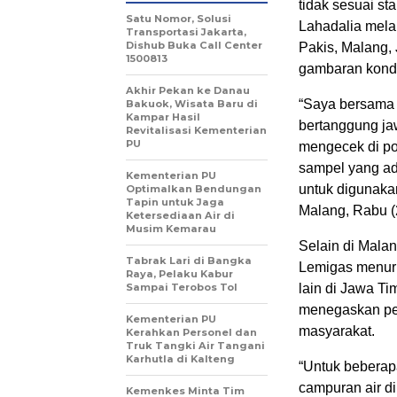
tidak sesuai s
Satu Nomor, Solusi
Lahadalia mela
Transportasi Jakarta,
Dishub Buka Call Center
Pakis, Malang,
1500813
gambaran kondi
Akhir Pekan ke Danau
“Saya bersama 
Bakuok, Wisata Baru di
Kampar Hasil
bertanggung ja
Revitalisasi Kementerian
PU
mengecek di po
sampel yang ad
Kementerian PU
untuk digunaka
Optimalkan Bendungan
Tapin untuk Jaga
Malang, Rabu (
Ketersediaan Air di
Musim Kemarau
Selain di Mal
Tabrak Lari di Bangka
Lemigas menur
Raya, Pelaku Kabur
Sampai Terobos Tol
lain di Jawa Ti
menegaskan pem
Kementerian PU
masyarakat.
Kerahkan Personel dan
Truk Tangki Air Tangani
Karhutla di Kalteng
“Untuk beberap
campuran air d
Kemenkes Minta Tim