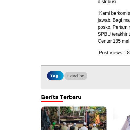
distribusi.
“Kami berkomit
jawab. Bagi ma
posko, Pertami
SPBU terakhir 
Center 135 mel
Post Views:
18
Tag :
Headline
Berita Terbaru