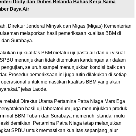
nteri Dody dan Dubes Belanda Bahas Kerja Sama
ber Daya Air
sah, Direktur Jenderal Minyak dan Migas (Migas) Kementerian
laeman melaporkan hasil pemeriksaan kualitas BBM di
 dan Surabaya.
kukan uji kualitas BBM melalui uji pasta air dan uji visual.
ua SPBU menunjukkan tidak ditemukan kandungan air dalam
l pengujian, seluruh sampel menunjukkan kondisi baik dan
r. Prosedur pemeriksaan ini juga rutin dilakukan di setiap
perasional untuk memastikan kualitas BBM yang akan
yarakat,” jelas Laode.
a melalui Direktur Utama Pertamina Patra Niaga Mars Ega
enyatakan hasil uji laboratorium juga menunjukkan produk
 Terminal BBM Tuban dan Surabaya memenuhi standar mutu
Meski demikian, Pertamina Patra Niaga tetap melanjutkan
tingkat SPBU untuk memastikan kualitas sepanjang jalur