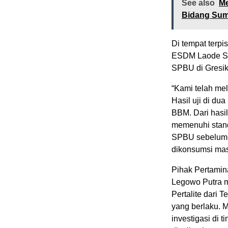
See also
Me
Bidang Sum
Di tempat terpi
ESDM Laode Su
SPBU di Gresik
“Kami telah mela
Hasil uji di d
BBM. Dari hasi
memenuhi standa
SPBU sebelum o
dikonsumsi mas
Pihak Pertamin
Legowo Putra m
Pertalite dari
yang berlaku. 
investigasi di 