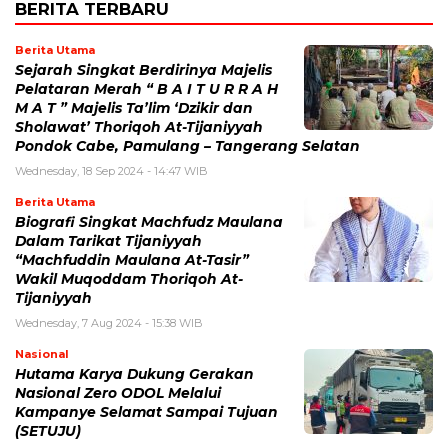
BERITA TERBARU
Berita Utama
Sejarah Singkat Berdirinya Majelis
Pelataran Merah “ B A I T U R R A H
M A T ” Majelis Ta’lim ‘Dzikir dan
Sholawat’ Thoriqoh At-Tijaniyyah
Pondok Cabe, Pamulang – Tangerang Selatan
Wednesday, 18 Sep 2024 - 14:47 WIB
Berita Utama
Biografi Singkat Machfudz Maulana
Dalam Tarikat Tijaniyyah
“Machfuddin Maulana At-Tasir”
Wakil Muqoddam Thoriqoh At-
Tijaniyyah
Wednesday, 7 Aug 2024 - 15:38 WIB
Nasional
Hutama Karya Dukung Gerakan
Nasional Zero ODOL Melalui
Kampanye Selamat Sampai Tujuan
(SETUJU)