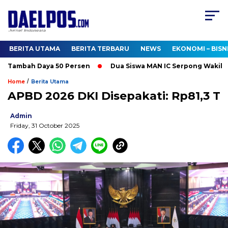
BERITA UTAMA
BERITA TERBARU
NEWS
EKONOMI – BISN
o Tambah Daya 50 Persen
Dua Siswa MAN IC Serpong Wakili RI 
/
Home
Berita Utama
APBD 2026 DKI Disepakati: Rp81,3 T
Admin
Friday, 31 October 2025