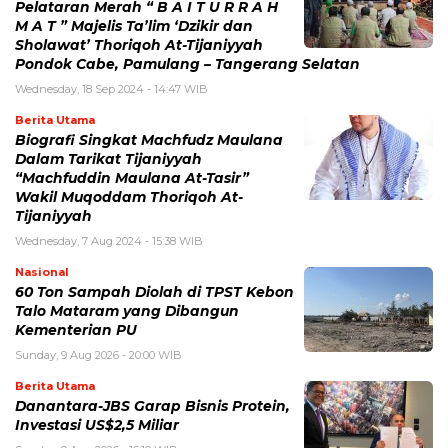
Pelataran Merah “ B A I T U R R A H
M A T ” Majelis Ta’lim ‘Dzikir dan
Sholawat’ Thoriqoh At-Tijaniyyah
Pondok Cabe, Pamulang – Tangerang Selatan
Wednesday, 18 Sep 2024 - 14:47 WIB
Berita Utama
Biografi Singkat Machfudz Maulana
Dalam Tarikat Tijaniyyah
“Machfuddin Maulana At-Tasir”
Wakil Muqoddam Thoriqoh At-
Tijaniyyah
Wednesday, 7 Aug 2024 - 15:38 WIB
Nasional
60 Ton Sampah Diolah di TPST Kebon
Talo Mataram yang Dibangun
Kementerian PU
Sunday, 9 Aug 2026 - 20:00 WIB
Berita Utama
Danantara-JBS Garap Bisnis Protein,
Investasi US$2,5 Miliar